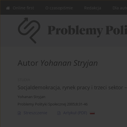
Online first
O czasopiśmie
Redakcja
Dla aut
Autor
Yohanan Stryjan
STUDIA
Socjaldemokracja, rynek pracy i trzeci sektor
Yohanan Stryjan
Problemy Polityki Społecznej 2005;8:31-46
Streszczenie
Artykuł
(PDF)