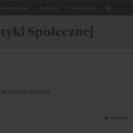
orek i autorów
Archiwum
Recenzenci
 – przypadek szwedzki
Statystyki