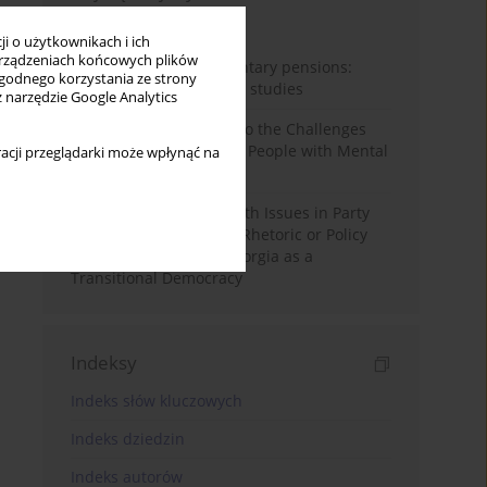
Miesiąc
Rok
i o użytkownikach i ich
rządzeniach końcowych plików
Auto-enrolment in voluntary pensions:
wygodnego korzystania ze strony
Comparative OECD case studies
z narzędzie Google Analytics
Bibliometric Insights into the Challenges
and Needs of Homeless People with Mental
acji przeglądarki może wpłynąć na
Disorders
The Politicisation of Youth Issues in Party
Programmes: Symbolic Rhetoric or Policy
Priority? The Case of Georgia as a
Transitional Democracy
Indeksy
Indeks słów kluczowych
Indeks dziedzin
Indeks autorów