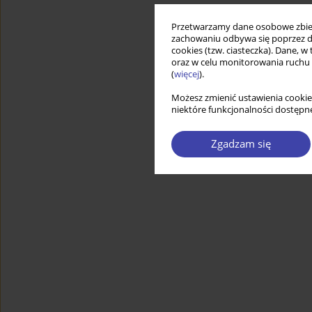
Przetwarzamy dane osobowe zbiera
zachowaniu odbywa się poprzez d
cookies (tzw. ciasteczka). Dane, w
oraz w celu monitorowania ruchu
(
więcej
).
Możesz zmienić ustawienia cookie
niektóre funkcjonalności dostępne
Zgadzam się