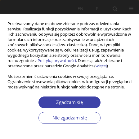
EN
PL
Przetwarzamy dane osobowe zbierane podczas odwiedzania
serwisu. Realizacja funkcji pozyskiwania informacji o użytkownikach
i ich zachowaniu odbywa się poprzez dobrowolnie wprowadzone w
formularzach informacje oraz zapisywanie w urządzeniach
końcowych plików cookies (tzw. ciasteczka). Dane, w tym pliki
cookies, wykorzystywane są w celu realizacji usług, zapewnienia
Autor
Grażyna Spytek-Bandurska
wygodnego korzystania ze strony oraz w celu monitorowania
ruchu zgodnie z
Polityką prywatności
. Dane są także zbierane i
przetwarzane przez narzędzie Google Analytics (
więcej
).
STUDIA
Możesz zmienić ustawienia cookies w swojej przeglądarce.
Aktywizacja zawodowa osób w fazie późnej
Ograniczenie stosowania plików cookies w konfiguracji przeglądarki
dojrzałości i starszych w Polsce
może wpłynąć na niektóre funkcjonalności dostępne na stronie.
Grażyna Spytek-Bandurska
Zgadzam się
Problemy Polityki Społecznej 2012;17:91-112
Statystyki
Nie zgadzam się
Streszczenie
Artykuł
(PDF)
Z WARSZTATÓW BADAWCZYCH