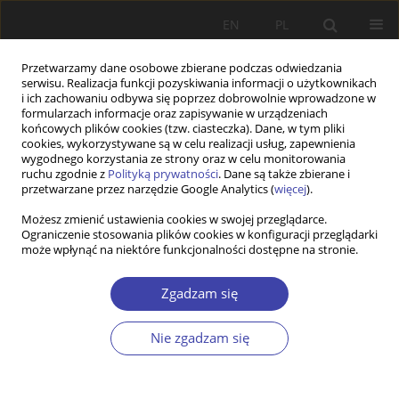
EN
PL
Przetwarzamy dane osobowe zbierane podczas odwiedzania
serwisu. Realizacja funkcji pozyskiwania informacji o użytkownikach
i ich zachowaniu odbywa się poprzez dobrowolnie wprowadzone w
formularzach informacje oraz zapisywanie w urządzeniach
końcowych plików cookies (tzw. ciasteczka). Dane, w tym pliki
cookies, wykorzystywane są w celu realizacji usług, zapewnienia
Autor
Anna Ruzik-Sierdzińska
wygodnego korzystania ze strony oraz w celu monitorowania
ruchu zgodnie z
Polityką prywatności
. Dane są także zbierane i
przetwarzane przez narzędzie Google Analytics (
więcej
).
PRACA ORYGINALNA
Możesz zmienić ustawienia cookies w swojej przeglądarce.
Ograniczenie stosowania plików cookies w konfiguracji przeglądarki
Financial transfers from parents to adult children
może wpłynąć na niektóre funkcjonalności dostępne na stronie.
and the invisible role of state policy in Poland
Marta Olcoń-Kubicka
,
Paweł Kubicki
,
Anna Ruzik-Sierdzińska
Zgadzam się
Problemy Polityki Społecznej 2025;68(1):1-20
DOI
:
https://doi.org/10.31971/pps/190120
Nie zgadzam się
Statystyki
Streszczenie
Artykuł
(PDF)