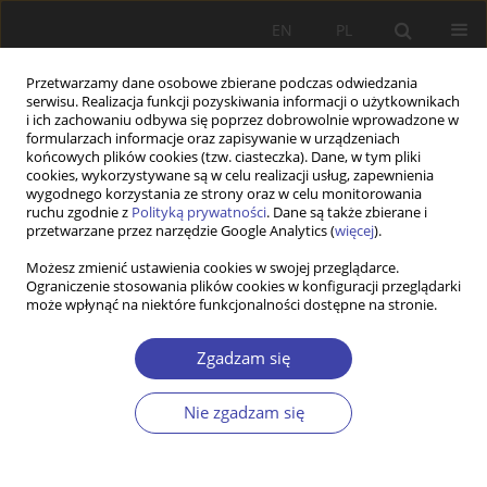
EN
PL
Przetwarzamy dane osobowe zbierane podczas odwiedzania
serwisu. Realizacja funkcji pozyskiwania informacji o użytkownikach
i ich zachowaniu odbywa się poprzez dobrowolnie wprowadzone w
formularzach informacje oraz zapisywanie w urządzeniach
końcowych plików cookies (tzw. ciasteczka). Dane, w tym pliki
cookies, wykorzystywane są w celu realizacji usług, zapewnienia
Autor
Jiří Rotschedl
wygodnego korzystania ze strony oraz w celu monitorowania
ruchu zgodnie z
Polityką prywatności
. Dane są także zbierane i
przetwarzane przez narzędzie Google Analytics (
więcej
).
PRACA ORYGINALNA
Możesz zmienić ustawienia cookies w swojej przeglądarce.
Ograniczenie stosowania plików cookies w konfiguracji przeglądarki
Access to Healthcare Services for Vulnerable
może wpłynąć na niektóre funkcjonalności dostępne na stronie.
Populations in the Czech Republic
Jan Neugebauer
,
Marek Vokoun
,
Ivana Lovětínská
,
Jiří Rotschedl
Zgadzam się
Problemy Polityki Społecznej 2025;70(3):1-27
DOI
:
https://doi.org/10.31971/pps/207414
Nie zgadzam się
Statystyki
Streszczenie
Artykuł
(PDF)