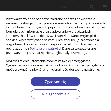
EN
PL
Przetwarzamy dane osobowe zbierane podczas odwiedzania
serwisu. Realizacja funkcji pozyskiwania informacji o użytkownikach
i ich zachowaniu odbywa się poprzez dobrowolnie wprowadzone w
formularzach informacje oraz zapisywanie w urządzeniach
końcowych plików cookies (tzw. ciasteczka). Dane, w tym pliki
cookies, wykorzystywane są w celu realizacji usług, zapewnienia
Autor
Aleksandra Podkońska
wygodnego korzystania ze strony oraz w celu monitorowania
ruchu zgodnie z
Polityką prywatności
. Dane są także zbierane i
przetwarzane przez narzędzie Google Analytics (
więcej
).
Z WARSZTATÓW BADAWCZYCH
Możesz zmienić ustawienia cookies w swojej przeglądarce.
Ograniczenie stosowania plików cookies w konfiguracji przeglądarki
Ewaluacja w lokalnej polityce społecznej —
może wpłynąć na niektóre funkcjonalności dostępne na stronie.
przykład projektów aktywnej integracji
Aleksandra Podkońska
Zgadzam się
Problemy Polityki Społecznej 2016;35:129-146
Statystyki
Nie zgadzam się
Streszczenie
Artykuł
(PDF)