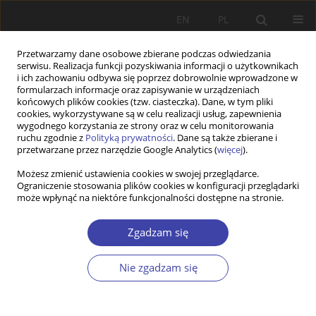
EN
PL
Przetwarzamy dane osobowe zbierane podczas odwiedzania
serwisu. Realizacja funkcji pozyskiwania informacji o użytkownikach
i ich zachowaniu odbywa się poprzez dobrowolnie wprowadzone w
formularzach informacje oraz zapisywanie w urządzeniach
końcowych plików cookies (tzw. ciasteczka). Dane, w tym pliki
cookies, wykorzystywane są w celu realizacji usług, zapewnienia
Autor
Vasyl Petyuh
wygodnego korzystania ze strony oraz w celu monitorowania
ruchu zgodnie z
Polityką prywatności
. Dane są także zbierane i
przetwarzane przez narzędzie Google Analytics (
więcej
).
STUDIA
Możesz zmienić ustawienia cookies w swojej przeglądarce.
Ograniczenie stosowania plików cookies w konfiguracji przeglądarki
Development trends, asymmetries and impact
może wpłynąć na niektóre funkcjonalności dostępne na stronie.
factors of youth employment in Ukraine
Vasyl Petyuh
,
Liudmila Shchetinina
,
Tetiana Shkoda
Zgadzam się
Problemy Polityki Społecznej 2017;36:27-42
Statystyki
Nie zgadzam się
Streszczenie
Artykuł
(PDF)