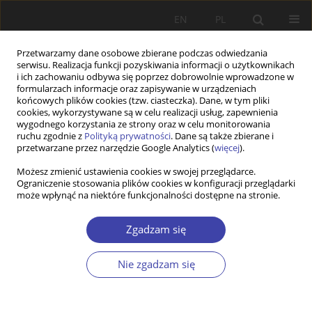
EN
PL
Przetwarzamy dane osobowe zbierane podczas odwiedzania
serwisu. Realizacja funkcji pozyskiwania informacji o użytkownikach
i ich zachowaniu odbywa się poprzez dobrowolnie wprowadzone w
formularzach informacje oraz zapisywanie w urządzeniach
końcowych plików cookies (tzw. ciasteczka). Dane, w tym pliki
cookies, wykorzystywane są w celu realizacji usług, zapewnienia
Autor
Andrzej Niesporek
wygodnego korzystania ze strony oraz w celu monitorowania
ruchu zgodnie z
Polityką prywatności
. Dane są także zbierane i
przetwarzane przez narzędzie Google Analytics (
więcej
).
STUDIA
Możesz zmienić ustawienia cookies w swojej przeglądarce.
Ograniczenie stosowania plików cookies w konfiguracji przeglądarki
Ku ponowoczesnej pracy socjalnej
może wpłynąć na niektóre funkcjonalności dostępne na stronie.
Andrzej Niesporek
Problemy Polityki Społecznej 2019;44:31-45
Zgadzam się
DOI
:
https://doi.org/10.31971/16401808.44.1.2019.3145
Statystyki
Nie zgadzam się
Streszczenie
Artykuł
(PDF)