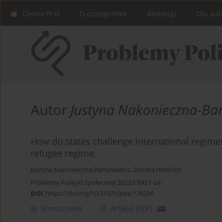
Online first
O czasopiśmie
Redakcja
Dla aut
Autor
Justyna Nakonieczna-Bar
How do states challenge international regime
refugee regime.
Justyna Nakonieczna-Bartosiewicz
,
Dorota Heidrich
Problemy Polityki Społecznej 2023;63(4):1-24
DOI
:
https://doi.org/10.31971/pps/176256
Streszczenie
Artykuł
(PDF)