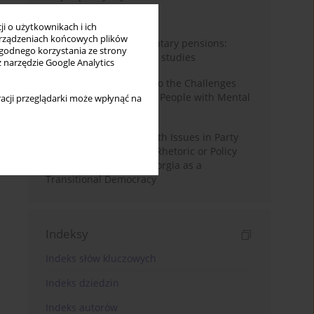
Miesiąc
Rok
i o użytkownikach i ich
rządzeniach końcowych plików
Auto-enrolment in voluntary pensions:
wygodnego korzystania ze strony
Comparative OECD case studies
z narzędzie Google Analytics
Bibliometric Insights into the Challenges
and Needs of Homeless People with Mental
acji przeglądarki może wpłynąć na
Disorders
The Politicisation of Youth Issues in Party
Programmes: Symbolic Rhetoric or Policy
Priority? The Case of Georgia as a
Transitional Democracy
Indeksy
Indeks słów kluczowych
Indeks dziedzin
Indeks autorów