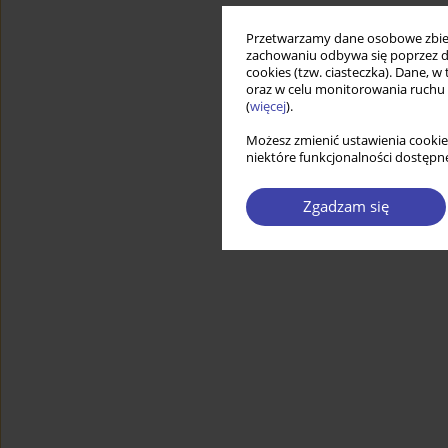
Przetwarzamy dane osobowe zbiera
zachowaniu odbywa się poprzez d
cookies (tzw. ciasteczka). Dane, w
oraz w celu monitorowania ruchu
(
więcej
).
Możesz zmienić ustawienia cookie
niektóre funkcjonalności dostępne
Zgadzam się