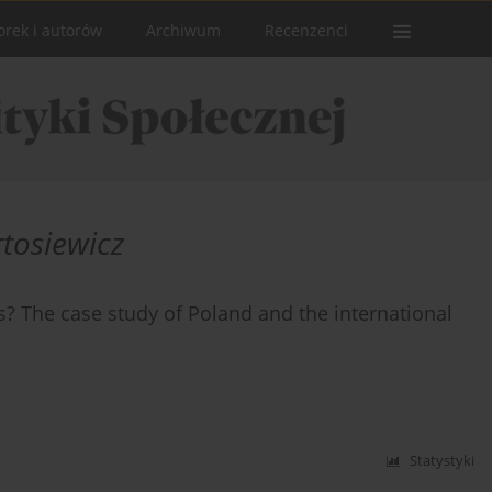
orek i autorów
Archiwum
Recenzenci
tosiewicz
s? The case study of Poland and the international
Statystyki