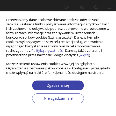
EN
PL
Przetwarzamy dane osobowe zbierane podczas odwiedzania
serwisu. Realizacja funkcji pozyskiwania informacji o użytkownikach
i ich zachowaniu odbywa się poprzez dobrowolnie wprowadzone w
formularzach informacje oraz zapisywanie w urządzeniach
końcowych plików cookies (tzw. ciasteczka). Dane, w tym pliki
cookies, wykorzystywane są w celu realizacji usług, zapewnienia
Autor
Marta Rostropowicz-Miśko
wygodnego korzystania ze strony oraz w celu monitorowania
ruchu zgodnie z
Polityką prywatności
. Dane są także zbierane i
przetwarzane przez narzędzie Google Analytics (
więcej
).
Z WARSZTATÓW BADAWCZYCH
Możesz zmienić ustawienia cookies w swojej przeglądarce.
Ograniczenie stosowania plików cookies w konfiguracji przeglądarki
Migracje zarobkowe kobiet jako czynnik
może wpłynąć na niektóre funkcjonalności dostępne na stronie.
ograniczający potencjał demograficzny Śląska
Opolskiego w świetle badań własnych
Zgadzam się
Marta Rostropowicz-Miśko
Problemy Polityki Społecznej 2014;27:147-158
Nie zgadzam się
Statystyki
Streszczenie
Artykuł
(PDF)