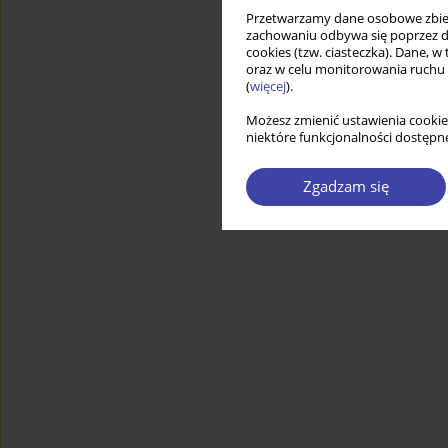
Przetwarzamy dane osobowe zbiera
zachowaniu odbywa się poprzez d
cookies (tzw. ciasteczka). Dane, w
oraz w celu monitorowania ruchu
(
więcej
).
Możesz zmienić ustawienia cookie
niektóre funkcjonalności dostępne
Zgadzam się