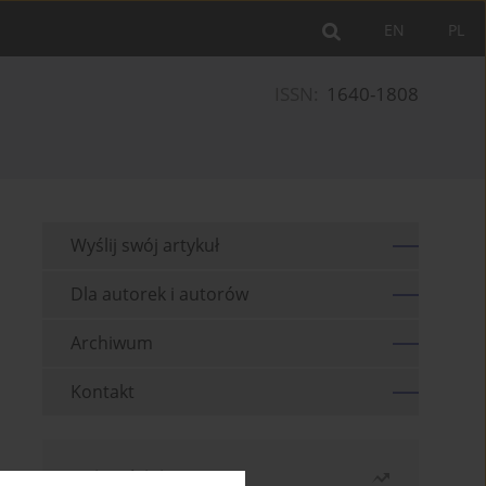
EN
PL
ISSN:
1640-1808
Wyślij swój artykuł
Dla autorek i autorów
Archiwum
Kontakt
Najczęściej czytane