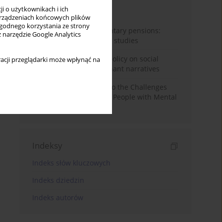
i o użytkownikach i ich
Miesiąc
Rok
rządzeniach końcowych plików
wygodnego korzystania ze strony
Auto-enrolment in voluntary pensions:
z narzędzie Google Analytics
Comparative OECD case studies
Delegitimizing climate policy on social
acji przeglądarki może wpłynąć na
media platforms: Dominant narratives
Bibliometric Insights into the Challenges
and Needs of Homeless People with Mental
Disorders
Indeksy
Indeks słów kluczowych
Indeks dziedzin
Indeks autorów