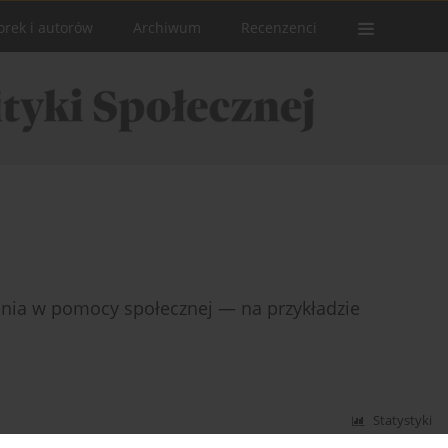
orek i autorów
Archiwum
Recenzenci
ania w pomocy społecznej — na przykładzie
Statystyki