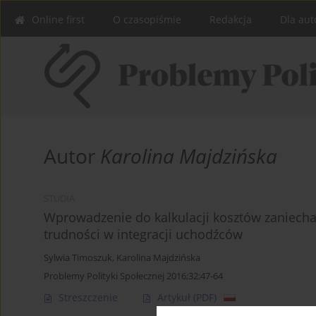
Online first
O czasopiśmie
Redakcja
Dla aut
Autor
Karolina Majdzińska
STUDIA
Wprowadzenie do kalkulacji kosztów zaniech
trudności w integracji uchodźców
Sylwia Timoszuk
,
Karolina Majdzińska
Problemy Polityki Społecznej 2016;32:47-64
Streszczenie
Artykuł
(PDF)