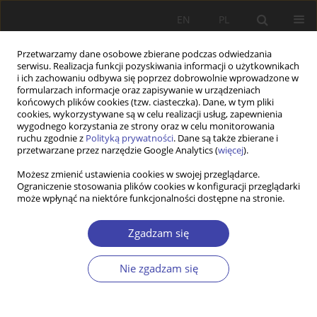
EN
PL
Przetwarzamy dane osobowe zbierane podczas odwiedzania
serwisu. Realizacja funkcji pozyskiwania informacji o użytkownikach
i ich zachowaniu odbywa się poprzez dobrowolnie wprowadzone w
formularzach informacje oraz zapisywanie w urządzeniach
końcowych plików cookies (tzw. ciasteczka). Dane, w tym pliki
cookies, wykorzystywane są w celu realizacji usług, zapewnienia
Autor
Josip Lučev
wygodnego korzystania ze strony oraz w celu monitorowania
ruchu zgodnie z
Polityką prywatności
. Dane są także zbierane i
przetwarzane przez narzędzie Google Analytics (
więcej
).
STUDIA
Możesz zmienić ustawienia cookies w swojej przeglądarce.
Ograniczenie stosowania plików cookies w konfiguracji przeglądarki
Comparative analysis of economic and social
może wpłynąć na niektóre funkcjonalności dostępne na stronie.
policy development in Croatia and Slovenia
Zdenko Babić
,
Josip Lučev
Zgadzam się
Problemy Polityki Społecznej 2019;47:47-71
DOI
:
https://doi.org/10.31971/16401808.47.4.2019.3
Nie zgadzam się
Statystyki
Streszczenie
Artykuł
(PDF)