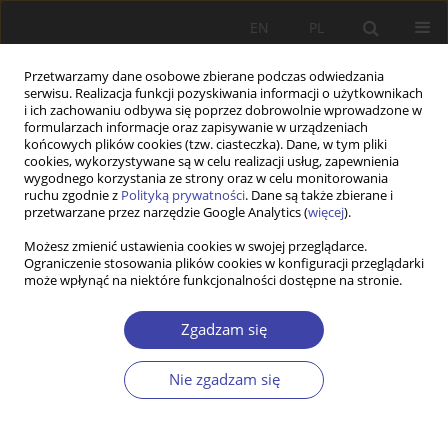
EN
PL
Przetwarzamy dane osobowe zbierane podczas odwiedzania
serwisu. Realizacja funkcji pozyskiwania informacji o użytkownikach
i ich zachowaniu odbywa się poprzez dobrowolnie wprowadzone w
formularzach informacje oraz zapisywanie w urządzeniach
końcowych plików cookies (tzw. ciasteczka). Dane, w tym pliki
cookies, wykorzystywane są w celu realizacji usług, zapewnienia
Autor
Magdalena Kocik
wygodnego korzystania ze strony oraz w celu monitorowania
ruchu zgodnie z
Polityką prywatności
. Dane są także zbierane i
przetwarzane przez narzędzie Google Analytics (
więcej
).
STUDIA
Możesz zmienić ustawienia cookies w swojej przeglądarce.
Europejskie modele polityki rodzinnej wobec
Ograniczenie stosowania plików cookies w konfiguracji przeglądarki
wyzwań demograficznych
może wpłynąć na niektóre funkcjonalności dostępne na stronie.
Magdalena Kocik
Zgadzam się
Problemy Polityki Społecznej 2006;9:97-109
Statystyki
Nie zgadzam się
Streszczenie
Artykuł
(PDF)
RECENZJA