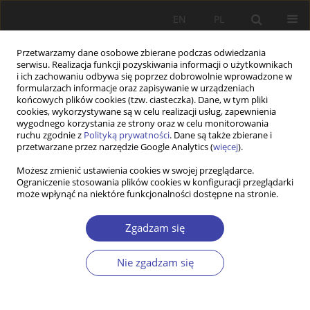
EN
PL
Przetwarzamy dane osobowe zbierane podczas odwiedzania
serwisu. Realizacja funkcji pozyskiwania informacji o użytkownikach
i ich zachowaniu odbywa się poprzez dobrowolnie wprowadzone w
formularzach informacje oraz zapisywanie w urządzeniach
końcowych plików cookies (tzw. ciasteczka). Dane, w tym pliki
cookies, wykorzystywane są w celu realizacji usług, zapewnienia
Autor
Ewa Kantowicz
wygodnego korzystania ze strony oraz w celu monitorowania
ruchu zgodnie z
Polityką prywatności
. Dane są także zbierane i
przetwarzane przez narzędzie Google Analytics (
więcej
).
FORUM
Możesz zmienić ustawienia cookies w swojej przeglądarce.
Ograniczenie stosowania plików cookies w konfiguracji przeglądarki
Ocena reformy systemu kształcenia do pracy
może wpłynąć na niektóre funkcjonalności dostępne na stronie.
socjalnej w Polsce
Ewa Kantowicz
Zgadzam się
Problemy Polityki Społecznej 2010;13-14:173-177
Statystyki
Nie zgadzam się
Artykuł
(PDF)