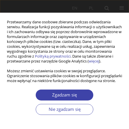
EN
PL
Przetwarzamy dane osobowe zbierane podczas odwiedzania
serwisu. Realizacja funkcji pozyskiwania informacji o użytkownikach
i ich zachowaniu odbywa się poprzez dobrowolnie wprowadzone w
formularzach informacje oraz zapisywanie w urządzeniach
końcowych plików cookies (tzw. ciasteczka). Dane, w tym pliki
cookies, wykorzystywane są w celu realizacji usług, zapewnienia
Autor
Jaroslav Dvorak
wygodnego korzystania ze strony oraz w celu monitorowania
ruchu zgodnie z
Polityką prywatności
. Dane są także zbierane i
przetwarzane przez narzędzie Google Analytics (
więcej
).
PRACA ORYGINALNA
Możesz zmienić ustawienia cookies w swojej przeglądarce.
Ograniczenie stosowania plików cookies w konfiguracji przeglądarki
Exploring the content of blindness rehabilitation
może wpłynąć na niektóre funkcjonalności dostępne na stronie.
programs in Lithuania: models and approaches
Remigijus Civinskas
,
Jaroslav Dvorak
Zgadzam się
Problemy Polityki Społecznej 2024;66(3):1-22
DOI
:
https://doi.org/10.31971/pps/177253
Nie zgadzam się
Statystyki
Streszczenie
Artykuł
(PDF)