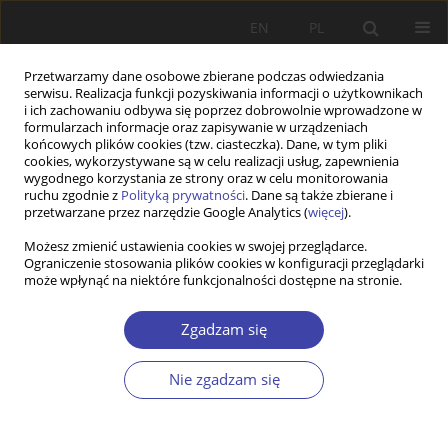
EN
PL
Przetwarzamy dane osobowe zbierane podczas odwiedzania
serwisu. Realizacja funkcji pozyskiwania informacji o użytkownikach
i ich zachowaniu odbywa się poprzez dobrowolnie wprowadzone w
formularzach informacje oraz zapisywanie w urządzeniach
końcowych plików cookies (tzw. ciasteczka). Dane, w tym pliki
cookies, wykorzystywane są w celu realizacji usług, zapewnienia
Autor
Izabella Lignowska
wygodnego korzystania ze strony oraz w celu monitorowania
ruchu zgodnie z
Polityką prywatności
. Dane są także zbierane i
przetwarzane przez narzędzie Google Analytics (
więcej
).
Z WARSZTATÓW BADAWCZYCH
Możesz zmienić ustawienia cookies w swojej przeglądarce.
Czy działania edukacyjne prowadzone w ramach
Ograniczenie stosowania plików cookies w konfiguracji przeglądarki
profilaktyki i promocji zdrowia kreują „nowych
może wpłynąć na niektóre funkcjonalności dostępne na stronie.
dewiantów”?
Zgadzam się
Agnieszka Borowiec
,
Izabella Lignowska
,
Marta Makowska
Problemy Polityki Społecznej 2009;12:169-182
Nie zgadzam się
Statystyki
Artykuł
(PDF)