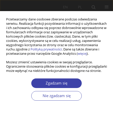
EN
PL
Przetwarzamy dane osobowe zbierane podczas odwiedzania
serwisu. Realizacja funkcji pozyskiwania informacji o użytkownikach
i ich zachowaniu odbywa się poprzez dobrowolnie wprowadzone w
formularzach informacje oraz zapisywanie w urządzeniach
końcowych plików cookies (tzw. ciasteczka). Dane, w tym pliki
cookies, wykorzystywane są w celu realizacji usług, zapewnienia
Autor
Izabela Kaźmierczak-
wygodnego korzystania ze strony oraz w celu monitorowania
ruchu zgodnie z
Polityką prywatności
. Dane są także zbierane i
Kałużna
przetwarzane przez narzędzie Google Analytics (
więcej
).
Możesz zmienić ustawienia cookies w swojej przeglądarce.
Ograniczenie stosowania plików cookies w konfiguracji przeglądarki
Fertility as an object of influence of public
może wpłynąć na niektóre funkcjonalności dostępne na stronie.
policies of the state
Zgadzam się
Izabela Kaźmierczak-Kałużna
Problemy Polityki Społecznej 2023;62(3):1-19
Nie zgadzam się
DOI
:
https://doi.org/10.31971/pps/172233
Statystyki
Streszczenie
Artykuł
(PDF)