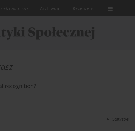
orek i autorów
Archiwum
Recenzenci
rasz
al recognition?
Statystyki