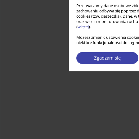
Przetwarzamy dane osobowe zbiera
zachowaniu odbywa się poprzez d
cookies (tzw. ciasteczka). Dane, w
oraz w celu monitorowania ruchu
(
więcej
).
Możesz zmienić ustawienia cookie
niektóre funkcjonalności dostępne
Zgadzam się