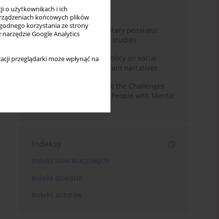
i o użytkownikach i ich
Miesiąc
Rok
rządzeniach końcowych plików
wygodnego korzystania ze strony
Auto-enrolment in voluntary pensions:
z narzędzie Google Analytics
Comparative OECD case studies
Delegitimizing climate policy on social
acji przeglądarki może wpłynąć na
media platforms: Dominant narratives
Bibliometric Insights into the Challenges
and Needs of Homeless People with Mental
Disorders
Indeksy
Indeks słów kluczowych
Indeks dziedzin
Indeks autorów