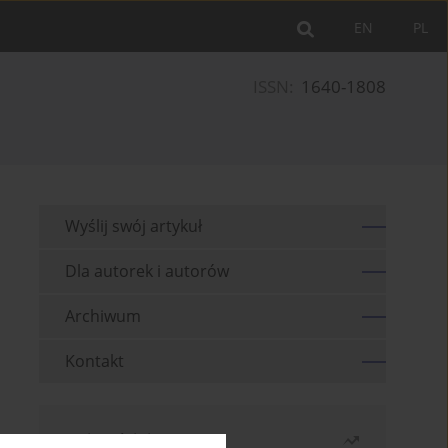
EN
PL
ISSN:
1640-1808
Wyślij swój artykuł
Dla autorek i autorów
Archiwum
Kontakt
Najczęściej czytane