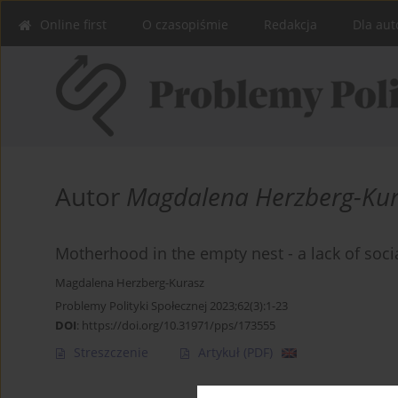
Online first
O czasopiśmie
Redakcja
Dla aut
Autor
Magdalena Herzberg-Ku
Motherhood in the empty nest - a lack of soci
Magdalena Herzberg-Kurasz
Problemy Polityki Społecznej 2023;62(3):1-23
DOI
:
https://doi.org/10.31971/pps/173555
Streszczenie
Artykuł
(PDF)