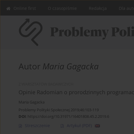
Online first
O czasopiśmie
Redakcja
Dla aut
Autor
Maria Gagacka
Z WARSZTATÓW BADAWCZYCH
Opinie Radomian o prorodzinnych programac
Maria Gagacka
Problemy Polityki Społecznej 2019;46:103-119
DOI
:
https://doi.org/10.31971/16401808.45.2.2019.6
Streszczenie
Artykuł
(PDF)