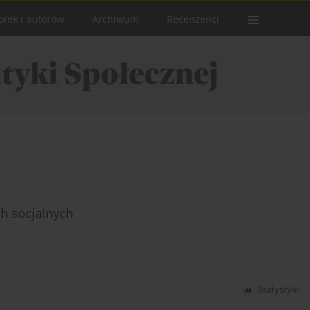
orek i autorów
Archiwum
Recenzenci
h socjalnych
Statystyki