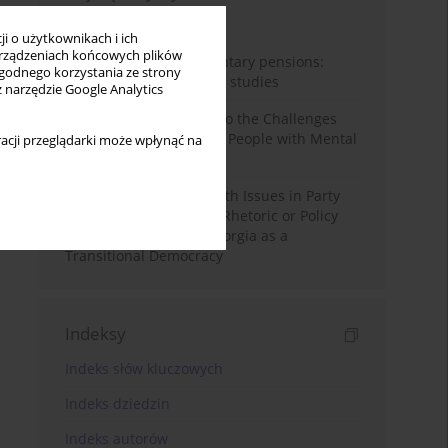
Miesiąc
Rok
i o użytkownikach i ich
rządzeniach końcowych plików
Auto-enrolment in voluntary pensions:
wygodnego korzystania ze strony
Comparative OECD case studies
z narzędzie Google Analytics
Bibliometric Insights into the Challenges
and Needs of Homeless People with Mental
acji przeglądarki może wpłynąć na
Disorders
The Politicisation of Youth Issues in Party
Programmes: Symbolic Rhetoric or Policy
Priority? The Case of Georgia as a
Transitional Democracy
Indeksy
Indeks słów kluczowych
Indeks dziedzin
Indeks autorów