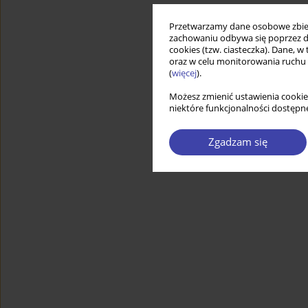
Przetwarzamy dane osobowe zbiera
zachowaniu odbywa się poprzez d
cookies (tzw. ciasteczka). Dane, w
oraz w celu monitorowania ruchu
(
więcej
).
Możesz zmienić ustawienia cookie
niektóre funkcjonalności dostępne
Zgadzam się