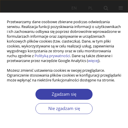
EN
PL
Przetwarzamy dane osobowe zbierane podczas odwiedzania
serwisu. Realizacja funkcji pozyskiwania informacji o użytkownikach
i ich zachowaniu odbywa się poprzez dobrowolnie wprowadzone w
formularzach informacje oraz zapisywanie w urządzeniach
końcowych plików cookies (tzw. ciasteczka). Dane, w tym pliki
cookies, wykorzystywane są w celu realizacji usług, zapewnienia
Autor
Elżbieta Kryńska
wygodnego korzystania ze strony oraz w celu monitorowania
ruchu zgodnie z
Polityką prywatności
. Dane są także zbierane i
przetwarzane przez narzędzie Google Analytics (
więcej
).
FORUM
Możesz zmienić ustawienia cookies w swojej przeglądarce.
Relacje między celami gospodarczymi i
Ograniczenie stosowania plików cookies w konfiguracji przeglądarki
społecznymi: Elżbieta Kryńska, Wysoki poziom
może wpłynąć na niektóre funkcjonalności dostępne na stronie.
zatrudnienia - cel polityki społecznej i polityki
gospodarczej
Zgadzam się
Elżbieta Kryńska
Nie zgadzam się
Problemy Polityki Społecznej 2005;8:200-205
Statystyki
Artykuł
(PDF)