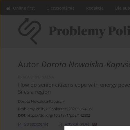
Online first
O czasopiśmie
Redakcja
Dla aut
Autor
Dorota Nowalska-Kapuś
PRACA ORYGINALNA
How do senior citizens cope with energy pover
Silesia region
Dorota Nowalska-Kapuścik
Problemy Polityki Społecznej 2021;53:74-95
DOI
:
https://doi.org/10.31971/pps/142002
Streszczenie
Artykuł
(PDF)