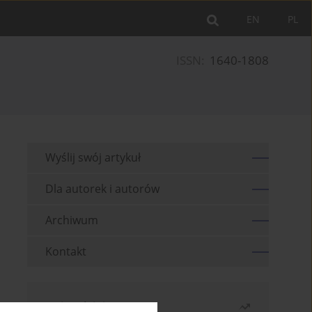
EN
PL
ISSN:
1640-1808
Wyślij swój artykuł
Dla autorek i autorów
Archiwum
Kontakt
Najczęściej czytane