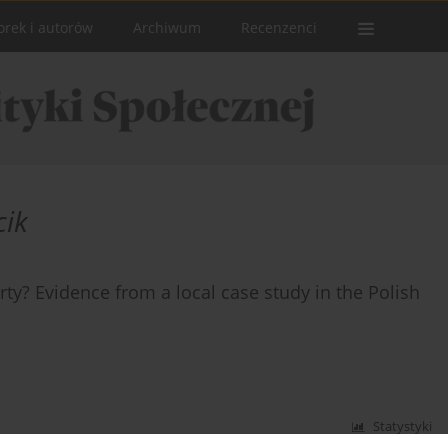
orek i autorów
Archiwum
Recenzenci
cik
ty? Evidence from a local case study in the Polish
Statystyki