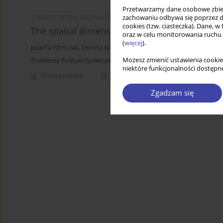
Przetwarzamy dane osobowe zbiera
zachowaniu odbywa się poprzez d
Z WARSZTATÓW BADAWCZYCH
cookies (tzw. ciasteczka). Dane, w
The spatial dimensions of households’ resilie
oraz w celu monitorowania ruchu
(
więcej
).
Jolanta Klimczak
,
Dorota Nowalska-Kapuścik
Możesz zmienić ustawienia cookie
Problemy Polityki Społecznej 2018;41:73-89
niektóre funkcjonalności dostępne
Streszczenie
Artykuł
(PDF)
Zgadzam się