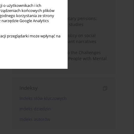
i o użytkownikach i ich
Miesiąc
Rok
rządzeniach końcowych plików
wygodnego korzystania ze strony
Auto-enrolment in voluntary pensions:
z narzędzie Google Analytics
Comparative OECD case studies
Delegitimizing climate policy on social
acji przeglądarki może wpłynąć na
media platforms: Dominant narratives
Bibliometric Insights into the Challenges
and Needs of Homeless People with Mental
Disorders
Indeksy
Indeks słów kluczowych
Indeks dziedzin
Indeks autorów