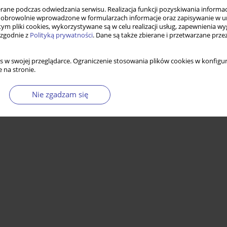
ne podczas odwiedzania serwisu. Realizacja funkcji pozyskiwania informacj
obrowolnie wprowadzone w formularzach informacje oraz zapisywanie w u
 tym pliki cookies, wykorzystywane są w celu realizacji usług, zapewnienia 
nce
 zgodnie z
Polityką prywatności
. Dane są także zbierane i przetwarzane prze
s w swojej przeglądarce. Ograniczenie stosowania plików cookies w konfigur
 na stronie.
Statystyki
Nie zgadzam się