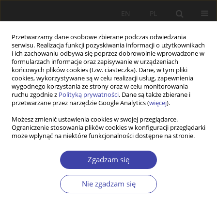
EN
PL
Przetwarzamy dane osobowe zbierane podczas odwiedzania
serwisu. Realizacja funkcji pozyskiwania informacji o użytkownikach
i ich zachowaniu odbywa się poprzez dobrowolnie wprowadzone w
formularzach informacje oraz zapisywanie w urządzeniach
końcowych plików cookies (tzw. ciasteczka). Dane, w tym pliki
cookies, wykorzystywane są w celu realizacji usług, zapewnienia
Autor
Emrah Dokuzlu
wygodnego korzystania ze strony oraz w celu monitorowania
ruchu zgodnie z
Polityką prywatności
. Dane są także zbierane i
przetwarzane przez narzędzie Google Analytics (
więcej
).
STUDIA
Możesz zmienić ustawienia cookies w swojej przeglądarce.
Ograniczenie stosowania plików cookies w konfiguracji przeglądarki
Public perception of Syrian refugees in Turkey: an
może wpłynąć na niektóre funkcjonalności dostępne na stronie.
empirical explanation using extended integrative
threat theory
Zgadzam się
Mehmet Hanefi Topal
,
Ufuk Özer
,
Emrah Dokuzlu
Problemy Polityki Społecznej 2017;38:35-58
Nie zgadzam się
Statystyki
Streszczenie
Artykuł
(PDF)