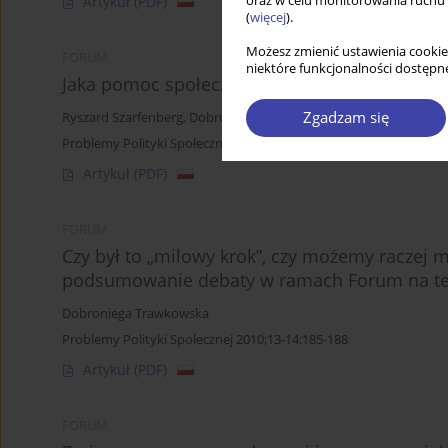
oraz w celu monitorowania ruchu
Artykuł
(PDF)
(
więcej
).
Możesz zmienić ustawienia cookie
FORUM
niektóre funkcjonalności dostępne
Jaka pomoc społeczna?
Zgadzam się
Ryszard Szarfenberg
,
Dobroniega Trawkowska
Problemy Polityki Społecznej 2010;13-14:125-127
Artykuł
(PDF)
FORUM
Czy był to „milowy krok”, czy możemy raczej 
podsumowanie debaty w ramach Forum na te
Dobroniega Trawkowska
Problemy Polityki Społecznej 2010;13-14:185-188
Artykuł
(PDF)
FORUM