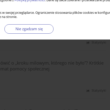
 zgodnie z
Polityką prywatności
. Dane są także zbierane i przetwarzane prze
Statystyki
s w swojej przeglądarce. Ograniczenie stosowania plików cookies w konfigur
 na stronie.
Nie zgadzam się
Statystyki
mówić o „kroku milowym, którego nie było”? Krótkie
mat pomocy społecznej
Statystyki