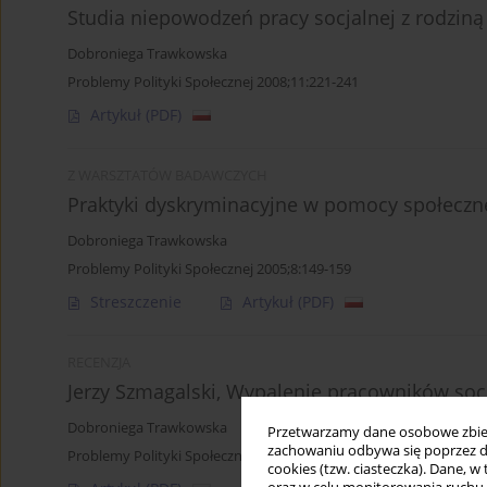
Studia niepowodzeń pracy socjalnej z rodzin
Dobroniega Trawkowska
Problemy Polityki Społecznej 2008;11:221-241
Artykuł
(PDF)
Z WARSZTATÓW BADAWCZYCH
Praktyki dyskryminacyjne w pomocy społeczne
Dobroniega Trawkowska
Problemy Polityki Społecznej 2005;8:149-159
Streszczenie
Artykuł
(PDF)
RECENZJA
Jerzy Szmagalski, Wypalenie pracowników soc
Dobroniega Trawkowska
Przetwarzamy dane osobowe zbiera
zachowaniu odbywa się poprzez d
Problemy Polityki Społecznej 2005;8:267-270
cookies (tzw. ciasteczka). Dane, w