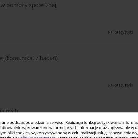
ą w pomocy społecznej
Statystyki
j (komunikat z badań)
Statystyki
jalnych
ne podczas odwiedzania serwisu. Realizacja funkcji pozyskiwania informacj
obrowolnie wprowadzone w formularzach informacje oraz zapisywanie w u
 tym pliki cookies, wykorzystywane są w celu realizacji usług, zapewnienia 