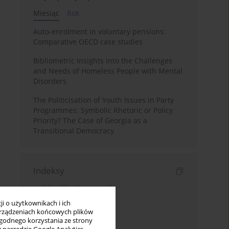
Miesiąc
Rok
Auto-enrolment in voluntary pensions:
Comparative OECD case studies
Bibliometric Insights into the Challenges
and Needs of Homeless People with Mental
Disorders
The Politicisation of Youth Issues in Party
Programmes: Symbolic Rhetoric or Policy
Priority? The Case of Georgia as a
Transitional Democracy
Indeksy
Indeks słów kluczowych
i o użytkownikach i ich
Indeks dziedzin
rządzeniach końcowych plików
wygodnego korzystania ze strony
Indeks autorów