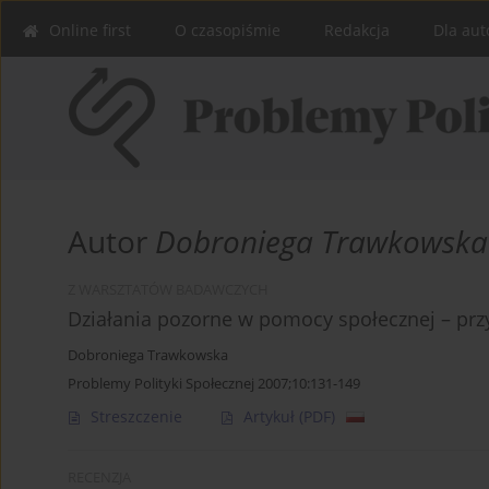
Online first
O czasopiśmie
Redakcja
Dla aut
Autor
Dobroniega Trawkowska
Z WARSZTATÓW BADAWCZYCH
Działania pozorne w pomocy społecznej – przy
Dobroniega Trawkowska
Problemy Polityki Społecznej 2007;10:131-149
Streszczenie
Artykuł
(PDF)
RECENZJA