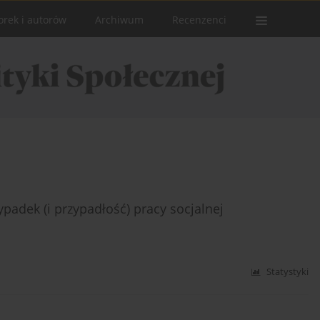
orek i autorów
Archiwum
Recenzenci
padek (i przypadłość) pracy socjalnej
Statystyki