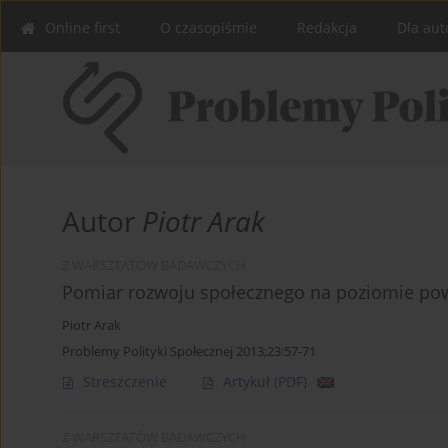
Online first
O czasopiśmie
Redakcja
Dla aut
Autor
Piotr Arak
Z WARSZTATÓW BADAWCZYCH
Pomiar rozwoju społecznego na poziomie pow
Piotr Arak
Problemy Polityki Społecznej 2013;23:57-71
Streszczenie
Artykuł
(PDF)
Z WARSZTATÓW BADAWCZYCH