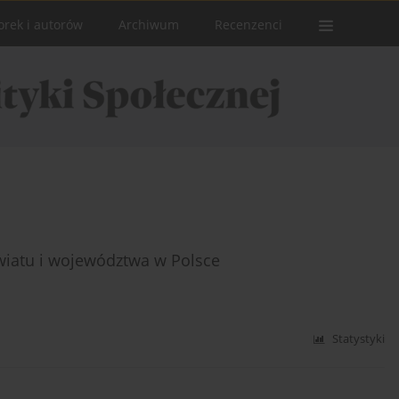
orek i autorów
Archiwum
Recenzenci
iatu i województwa w Polsce
Statystyki