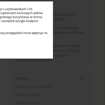
Miesiąc
Rok
i o użytkownikach i ich
rządzeniach końcowych plików
Auto-enrolment in voluntary pensions:
wygodnego korzystania ze strony
Comparative OECD case studies
z narzędzie Google Analytics
Bibliometric Insights into the Challenges
and Needs of Homeless People with Mental
acji przeglądarki może wpłynąć na
Disorders
The Politicisation of Youth Issues in Party
Programmes: Symbolic Rhetoric or Policy
Priority? The Case of Georgia as a
Transitional Democracy
Indeksy
Indeks słów kluczowych
Indeks dziedzin
Indeks autorów