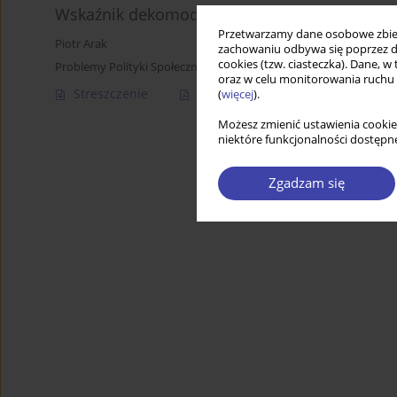
Wskaźnik dekomodyfikacji w 1980 i 2010 r.
Przetwarzamy dane osobowe zbiera
Piotr Arak
zachowaniu odbywa się poprzez d
cookies (tzw. ciasteczka). Dane, w
Problemy Polityki Społecznej 2014;25:125-146
oraz w celu monitorowania ruchu
Streszczenie
Artykuł
(PDF)
(
więcej
).
Możesz zmienić ustawienia cookie
niektóre funkcjonalności dostępne
Zgadzam się