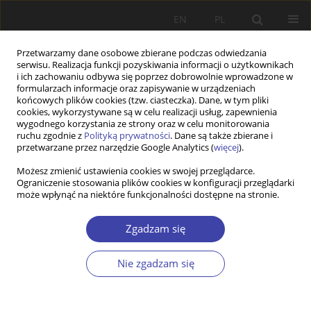
EN
PL
Przetwarzamy dane osobowe zbierane podczas odwiedzania
serwisu. Realizacja funkcji pozyskiwania informacji o użytkownikach
i ich zachowaniu odbywa się poprzez dobrowolnie wprowadzone w
formularzach informacje oraz zapisywanie w urządzeniach
końcowych plików cookies (tzw. ciasteczka). Dane, w tym pliki
cookies, wykorzystywane są w celu realizacji usług, zapewnienia
Autor
Anna Ząbkowicz
wygodnego korzystania ze strony oraz w celu monitorowania
ruchu zgodnie z
Polityką prywatności
. Dane są także zbierane i
przetwarzane przez narzędzie Google Analytics (
więcej
).
STUDIA
Możesz zmienić ustawienia cookies w swojej przeglądarce.
Ograniczenie stosowania plików cookies w konfiguracji przeglądarki
Wartości europejskie i społeczna gospodarka
może wpłynąć na niektóre funkcjonalności dostępne na stronie.
rynkowa
Piotr Pysz
,
Anna Ząbkowicz
Zgadzam się
Problemy Polityki Społecznej 2018;40:37-49
Statystyki
Nie zgadzam się
Streszczenie
Artykuł
(PDF)