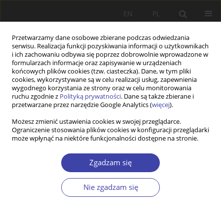
EN
PL
Przetwarzamy dane osobowe zbierane podczas odwiedzania
serwisu. Realizacja funkcji pozyskiwania informacji o użytkownikach
i ich zachowaniu odbywa się poprzez dobrowolnie wprowadzone w
formularzach informacje oraz zapisywanie w urządzeniach
końcowych plików cookies (tzw. ciasteczka). Dane, w tym pliki
cookies, wykorzystywane są w celu realizacji usług, zapewnienia
Autor
Aneta Wójcik
wygodnego korzystania ze strony oraz w celu monitorowania
ruchu zgodnie z
Polityką prywatności
. Dane są także zbierane i
przetwarzane przez narzędzie Google Analytics (
więcej
).
RECENZJA
Możesz zmienić ustawienia cookies w swojej przeglądarce.
Pamiętniki bezrobotnych
Ograniczenie stosowania plików cookies w konfiguracji przeglądarki
może wpłynąć na niektóre funkcjonalności dostępne na stronie.
Aneta Wójcik
Problemy Polityki Społecznej 2004;7:200-208
Zgadzam się
Statystyki
Artykuł
(PDF)
Nie zgadzam się
RECENZJA