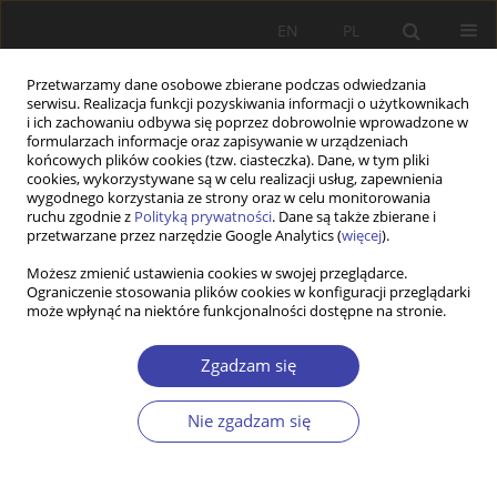
EN
PL
Przetwarzamy dane osobowe zbierane podczas odwiedzania
serwisu. Realizacja funkcji pozyskiwania informacji o użytkownikach
i ich zachowaniu odbywa się poprzez dobrowolnie wprowadzone w
formularzach informacje oraz zapisywanie w urządzeniach
końcowych plików cookies (tzw. ciasteczka). Dane, w tym pliki
cookies, wykorzystywane są w celu realizacji usług, zapewnienia
Autor
Aleksandra Łuczak
wygodnego korzystania ze strony oraz w celu monitorowania
ruchu zgodnie z
Polityką prywatności
. Dane są także zbierane i
przetwarzane przez narzędzie Google Analytics (
więcej
).
PRACA ORYGINALNA
Możesz zmienić ustawienia cookies w swojej przeglądarce.
Ograniczenie stosowania plików cookies w konfiguracji przeglądarki
Social (in)security – the ambivalence of villagers'
może wpłynąć na niektóre funkcjonalności dostępne na stronie.
perceptions during COVID-19
Sławomir Kalinowski
,
Aleksandra Łuczak
Zgadzam się
Problemy Polityki Społecznej 2021;54:48-67
DOI
:
https://doi.org/10.31971/pps/145154
Nie zgadzam się
Statystyki
Streszczenie
Artykuł
(PDF)