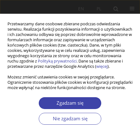
EN
PL
Przetwarzamy dane osobowe zbierane podczas odwiedzania
serwisu. Realizacja funkcji pozyskiwania informacji o użytkownikach
i ich zachowaniu odbywa się poprzez dobrowolnie wprowadzone w
formularzach informacje oraz zapisywanie w urządzeniach
końcowych plików cookies (tzw. ciasteczka). Dane, w tym pliki
cookies, wykorzystywane są w celu realizacji usług, zapewnienia
Autor
Agnieszka Czyczyło
wygodnego korzystania ze strony oraz w celu monitorowania
ruchu zgodnie z
Polityką prywatności
. Dane są także zbierane i
przetwarzane przez narzędzie Google Analytics (
więcej
).
PRACA ORYGINALNA
Możesz zmienić ustawienia cookies w swojej przeglądarce.
Ograniczenie stosowania plików cookies w konfiguracji przeglądarki
Accessibility Implementation in Public Cultural
może wpłynąć na niektóre funkcjonalności dostępne na stronie.
Institutions: An Opportunity or a Legally Imposed
Necessity?
Zgadzam się
Agnieszka Konior
,
Anna Pluszyńska
,
Anna Grabowska
,
Agnieszka
Czyczyło
Nie zgadzam się
Problemy Polityki Społecznej 2024;67(4):1-23
DOI
:
https://doi.org/10.31971/pps/173429
Statystyki