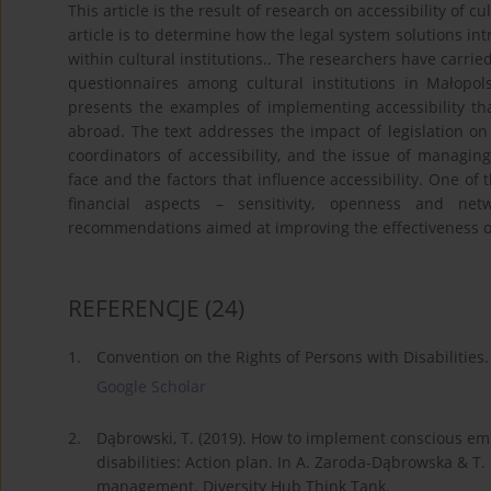
This article is the result of research on accessibility of 
article is to determine how the legal system solutions in
within cultural institutions.. The researchers have carrie
questionnaires among cultural institutions in Małopols
presents the examples of implementing accessibility tha
abroad. The text addresses the impact of legislation on 
coordinators of accessibility, and the issue of managing
face and the factors that influence accessibility. One of
financial aspects – sensitivity, openness and net
recommendations aimed at improving the effectiveness of 
REFERENCJE
(24)
1.
Convention on the Rights of Persons with Disabilities.
Google Scholar
2.
Dąbrowski, T. (2019). How to implement conscious emp
disabilities: Action plan. In A. Zaroda-Dąbrowska & T. 
management. Diversity Hub Think Tank.