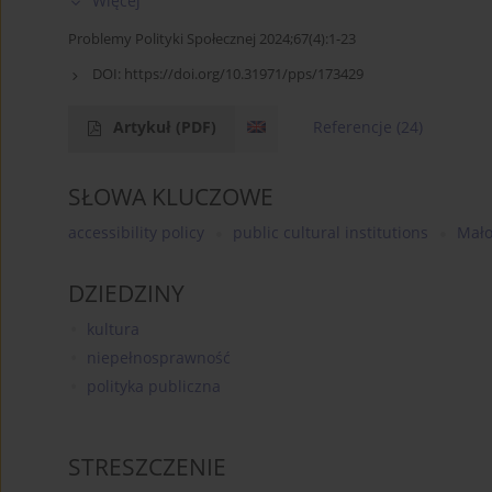
Więcej
Problemy Polityki Społecznej 2024;67(4):1-23
DOI:
https://doi.org/10.31971/pps/173429
Artykuł
(PDF)
Referencje
(24)
SŁOWA KLUCZOWE
accessibility policy
public cultural institutions
Mało
DZIEDZINY
kultura
niepełnosprawność
polityka publiczna
STRESZCZENIE