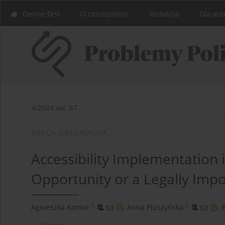
Online first
O czasopiśmie
Redakcja
Dla aut
4/2024 vol. 67
PRACA ORYGINALNA
Accessibility Implementation i
Opportunity or a Legally Imp
1
1
Agnieszka Konior
,
Anna Pluszyńska
,