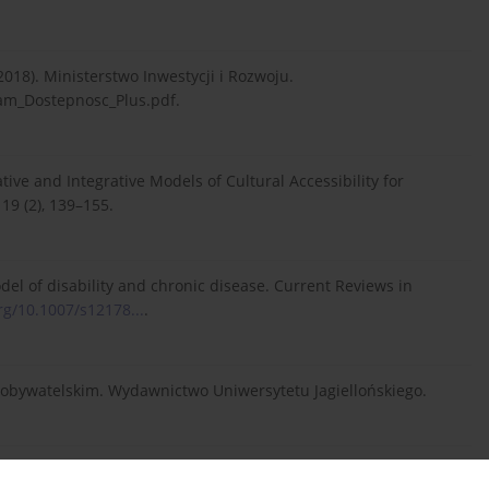
18). Ministerstwo Inwestycji i Rozwoju.
am_Dostepnosc_Plus.pdf.
ive and Integrative Models of Cultural Accessibility for
19 (2), 139–155.
odel of disability and chronic disease. Current Reviews in
org/10.1007/s12178...
.
ie obywatelskim. Wydawnictwo Uniwersytetu Jagiellońskiego.
egrating people with disabilities: Their right – our