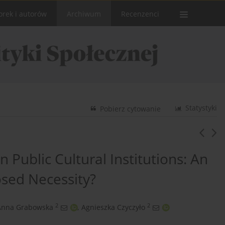
orek i autorów
Archiwum
Recenzenci
Statystyki
Pobierz cytowanie
n Public Cultural Institutions: An
osed Necessity?
2
2
Anna Grabowska
,
Agnieszka Czyczyło