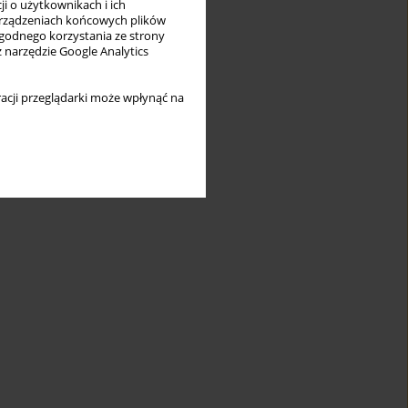
i o użytkownikach i ich
rządzeniach końcowych plików
wygodnego korzystania ze strony
z narzędzie Google Analytics
acji przeglądarki może wpłynąć na