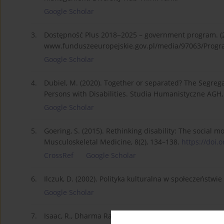
Google Scholar
3.
Dostępność Plus 2018−2025 – government program. (20
www.funduszeeuropejskie.gov.pl/media/97063/Progr
Google Scholar
4.
Dubiel, M. (2020). Together or separated? The Segregat
Persons with Disabilities. Studia Humanistyczne AGH, 
Google Scholar
5.
Goering, S. (2015). Rethinking disability: The social m
Musculoskeletal Medicine, 8(2), 134–138.
https://doi.
CrossRef
Google Scholar
6.
Ilczuk, D. (2002). Polityka kulturalna w społeczeństw
Google Scholar
7.
Isaac, R., Dharma Raja, B., & Ravanan, M. P. (2010). Int