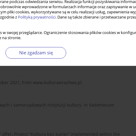
ne podczas odwiedzania serwisu. Realizacja funkcji pozyskiwania informacj
obrowolnie wprowadzone w formularzach informacje oraz zapisywanie w u
 tym pliki cookies, wykorzystywane są w celu realizacji usług, zapewnienia 
 zgodnie z
Polityką prywatności
. Dane są także zbierane i przetwarzane prze
rocess of recentralization? Transylvanian Review of
s w swojej przeglądarce. Ograniczenie stosowania plików cookies w konfigur
 na stronie.
Nie zgadzam się
s, participation and cultural provision in the context of
g.
ctober 2021, from www.kulturawrazliwa.pl.
owych i samorządowych instytucji kultury. In Vademecum
s’ offer, Project “Kultura bez barier” implemented within the