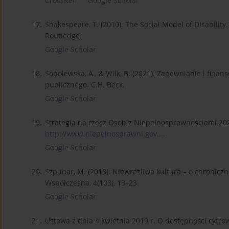
CrossRef
Google Scholar
17.
Shakespeare, T. (2010). The Social Model of Disability. 
Routledge.
Google Scholar
18.
Sobolewska, A., & Wilk, B. (2021). Zapewnianie i fina
publicznego. C.H. Beck.
Google Scholar
19.
Strategia na rzecz Osób z Niepełnosprawnościami 202
http://www.niepelnosprawni.gov...
.
Google Scholar
20.
Szpunar, M. (2018). Niewrażliwa kultura – o chronicz
Współczesna, 4(103), 13–23.
Google Scholar
21.
Ustawa z dnia 4 kwietnia 2019 r. O dostępności cyfro