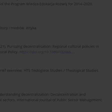
 of the Program Wiedza Edukacja Rozwój for 2014¬2020.
ltury i mediów. Attyka.
021). Pursuing decentralisation: Regional cultural policies in
ural Policy.
https://doi.org/10.1080/102866...
.
A brief overview. HTS Teologiese Studies / Theological Studies,
. Understanding decentralization: Deconcentration and
al sectors. International Journal of Public Sector Management,