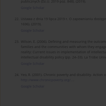
publicznych (Dz.U. 2019 poz. 848). (2019).
Google Scholar
22.
Ustawa z dnia 19 lipca 2019 r. O zapewnianiu dostęp
1696). (2019).
Google Scholar
23.
Wilson, E. (2006). Defining and measuring the outcome
families and the communities with whom they engage. In
reality: Current issues in implementation of intellectu
intellectual disability policy (pp. 24–33). La Trobe Univ
Google Scholar
24.
Yeo, R. (2001). Chronic poverty and disability. Action
http://www.chronicpoverty.org/...
.
Google Scholar