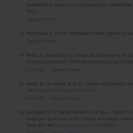
framework of measure 4.3 Transnational cooperation
(2021).
Google Scholar
13.
Pluszyńska, A. (2015). Podstawy prawne organizacji ku
Google Scholar
14.
Renko, V., Johannisso, J., Kangas, A., & Blomgren, R. (2
Finland and Sweden. The International Journal of Cult
CrossRef
Google Scholar
15.
Retief, M., & Letšosa, R. (n.d.). Models of disability: 
74(1).
https://doi.org/10.4102/hts.v7...
.
CrossRef
Google Scholar
16.
Santagati, M. E., Bonini Baraldi, S., & Zan, L. (2020)
devolution processes in the French and Italian cultur
33(4), 435–460.
https://doi.org/10.1108/IJPSM-...
.