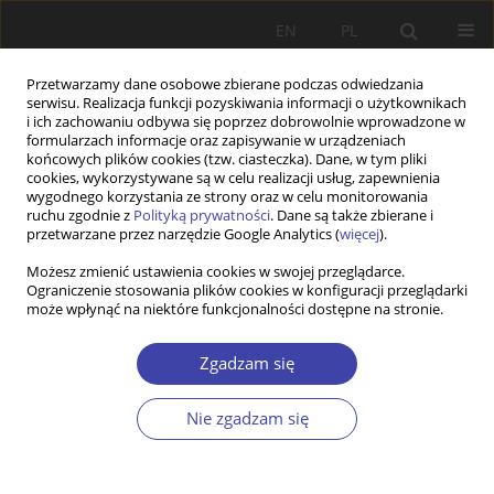
EN
PL
Przetwarzamy dane osobowe zbierane podczas odwiedzania
serwisu. Realizacja funkcji pozyskiwania informacji o użytkownikach
i ich zachowaniu odbywa się poprzez dobrowolnie wprowadzone w
formularzach informacje oraz zapisywanie w urządzeniach
końcowych plików cookies (tzw. ciasteczka). Dane, w tym pliki
cookies, wykorzystywane są w celu realizacji usług, zapewnienia
2016 vol. 35
wygodnego korzystania ze strony oraz w celu monitorowania
ruchu zgodnie z
Polityką prywatności
. Dane są także zbierane i
przetwarzane przez narzędzie Google Analytics (
więcej
).
DOKUMENT
Możesz zmienić ustawienia cookies w swojej przeglądarce.
Ograniczenie stosowania plików cookies w konfiguracji przeglądarki
Założenia reformy pomocy
może wpłynąć na niektóre funkcjonalności dostępne na stronie.
społecznej, październik 1989
Zgadzam się
[reprint]
Nie zgadzam się
Więcej