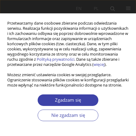
EN
PL
Przetwarzamy dane osobowe zbierane podczas odwiedzania
serwisu. Realizacja funkcji pozyskiwania informacji o użytkownikach
i ich zachowaniu odbywa się poprzez dobrowolnie wprowadzone w
formularzach informacje oraz zapisywanie w urządzeniach
końcowych plików cookies (tzw. ciasteczka). Dane, w tym pliki
cookies, wykorzystywane są w celu realizacji usług, zapewnienia
2014 vol. 27
wygodnego korzystania ze strony oraz w celu monitorowania
ruchu zgodnie z
Polityką prywatności
. Dane są także zbierane i
przetwarzane przez narzędzie Google Analytics (
więcej
).
STUDIA
Możesz zmienić ustawienia cookies w swojej przeglądarce.
Ograniczenie stosowania plików cookies w konfiguracji przeglądarki
Wyzwania społeczeństwa
może wpłynąć na niektóre funkcjonalności dostępne na stronie.
podeszłego wieku – lekcja z
Zgadzam się
antypodów
Nie zgadzam się
1
Jan Pakulski