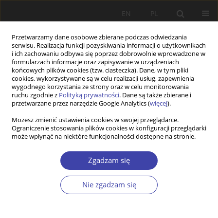
EN
PL
Przetwarzamy dane osobowe zbierane podczas odwiedzania
serwisu. Realizacja funkcji pozyskiwania informacji o użytkownikach
i ich zachowaniu odbywa się poprzez dobrowolnie wprowadzone w
formularzach informacje oraz zapisywanie w urządzeniach
końcowych plików cookies (tzw. ciasteczka). Dane, w tym pliki
cookies, wykorzystywane są w celu realizacji usług, zapewnienia
2018 vol. 42
wygodnego korzystania ze strony oraz w celu monitorowania
ruchu zgodnie z
Polityką prywatności
. Dane są także zbierane i
przetwarzane przez narzędzie Google Analytics (
więcej
).
WYWIAD
Możesz zmienić ustawienia cookies w swojej przeglądarce.
Ograniczenie stosowania plików cookies w konfiguracji przeglądarki
W stulecie polskiej polityki
może wpłynąć na niektóre funkcjonalności dostępne na stronie.
społecznej. Refleksje seniora.
Zgadzam się
Rozmowa z profesorem
Nie zgadzam się
Antonim Rajkiewiczem
przeprowadzona przez