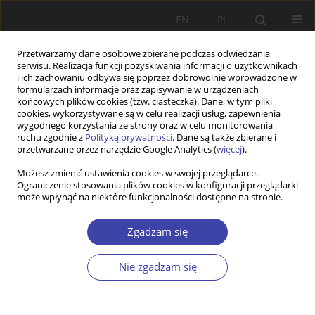
EN
PL
Przetwarzamy dane osobowe zbierane podczas odwiedzania
serwisu. Realizacja funkcji pozyskiwania informacji o użytkownikach
i ich zachowaniu odbywa się poprzez dobrowolnie wprowadzone w
formularzach informacje oraz zapisywanie w urządzeniach
końcowych plików cookies (tzw. ciasteczka). Dane, w tym pliki
cookies, wykorzystywane są w celu realizacji usług, zapewnienia
2001 vol. 3
wygodnego korzystania ze strony oraz w celu monitorowania
ruchu zgodnie z
Polityką prywatności
. Dane są także zbierane i
przetwarzane przez narzędzie Google Analytics (
więcej
).
RECENZJA
Możesz zmienić ustawienia cookies w swojej przeglądarce.
Ograniczenie stosowania plików cookies w konfiguracji przeglądarki
W. Warzywoda-Kruszyńska:
może wpłynąć na niektóre funkcjonalności dostępne na stronie.
(Żyć) Na marginesie wielkiego
Zgadzam się
miasta
Nie zgadzam się
1
Lucjan Miś