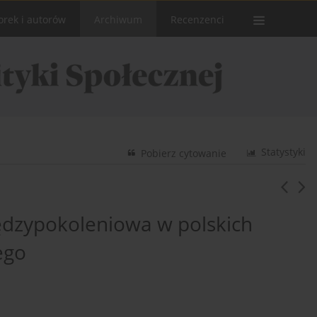
orek i autorów
Archiwum
Recenzenci
Statystyki
Pobierz cytowanie
iędzypokoleniowa w polskich
ego