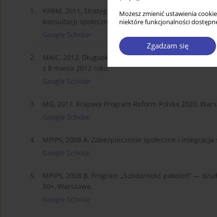
1.
KPRM, 2011, Strategia Rozwoju Kapitału Ludzkiego, Ka
Możesz zmienić ustawienia cookie
konsultacji społecznych w listopadzie 2011 r.
niektóre funkcjonalności dostępne
Google Scholar
Zgadzam się
2.
MAiC, 2012, Długookresowa Strategia Rozwoju Kraju Po
z 8 marca 2012 roku.
Google Scholar
3.
MG, 2011, Krajowy Program Reform Polska 2020, War
Google Scholar
4.
MPiPS, 2008 A, Zabezpieczenie społeczne i integracja
Google Scholar
5.
MPiPS, 2008 B, Program „Solidarność pokoleń” — dzia
50+, Warszawa.
Google Scholar