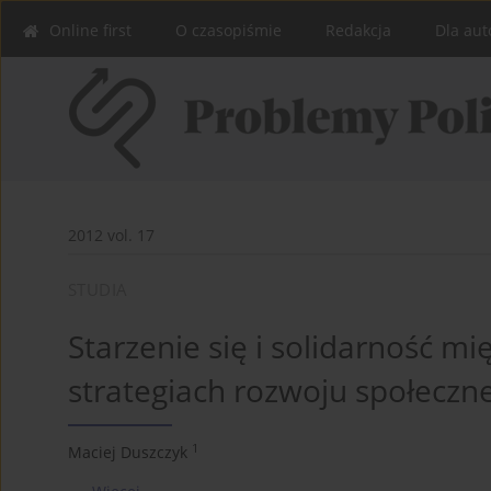
Online first
O czasopiśmie
Redakcja
Dla aut
2012 vol. 17
STUDIA
Starzenie się i solidarność m
strategiach rozwoju społeczn
1
Maciej Duszczyk