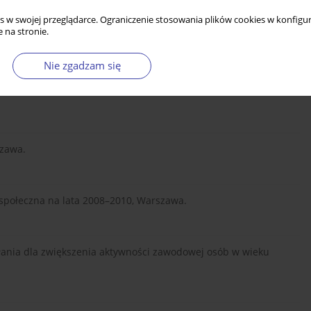
ncelaria Prezesa Rady Ministrów, projekt przekazany do
s w swojej przeglądarce. Ograniczenie stosowania plików cookies w konfigur
 na stronie.
Nie zgadzam się
lska 2030 — Trzecia fala nowoczesności, 2012, Tom II, projekt
szawa.
 społeczna na lata 2008–2010, Warszawa.
łania dla zwiększenia aktywności zawodowej osób w wieku