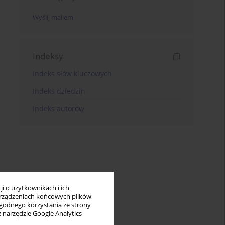
Wyślij mailem
Indeksy
Indeks słów kluczowych
Indeks dziedzin
Indeks autorów
i o użytkownikach i ich
rządzeniach końcowych plików
wygodnego korzystania ze strony
z narzędzie Google Analytics