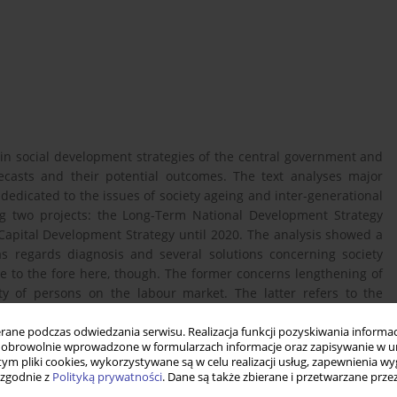
 in social development strategies of the central government and
ecasts and their potential outcomes. The text analyses major
dedicated to the issues of society ageing and inter-generational
wing two projects: the Long-Term National Development Strategy
Capital Development Strategy until 2020. The analysis showed a
regards diagnosis and several solutions concerning society
me to the fore here, though. The former concerns lengthening of
ity of persons on the labour market. The latter refers to the
wth of the number of elderly people, who will need care support.
ne podczas odwiedzania serwisu. Realizacja funkcji pozyskiwania informacj
obrowolnie wprowadzone w formularzach informacje oraz zapisywanie w u
 tym pliki cookies, wykorzystywane są w celu realizacji usług, zapewnienia 
 zgodnie z
Polityką prywatności
. Dane są także zbierane i przetwarzane prze