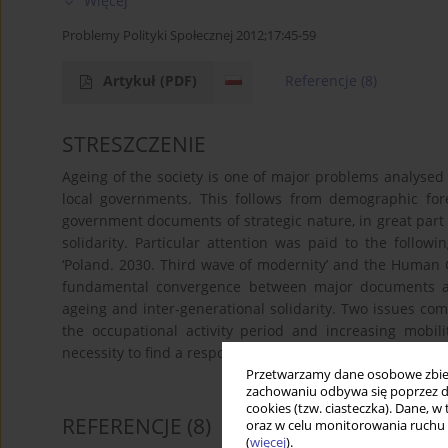
Więcej
Problemy Polityki Społecznej 2012;17:45-59
Artykuł
(PDF)
Referencje
(8)
STRESZCZENIE
Ageing of the society is one of major problems analysed
local governments. This follows from demographic for
government documents of strategic nature, in great part 
solidarity. Particular attention was paid to the follo
‘Poland. 2030. Third wave of modernity’ and the Human 
fundamental convergence between major documents as 
ageing and inter-generational solidarity. Two issues co
the occupational activity period and increasing mobil
necessity to find a response to challenges related to gro
Przetwarzamy dane osobowe zbiera
zachowaniu odbywa się poprzez d
cookies (tzw. ciasteczka). Dane, w
REFERENCJE
(8)
oraz w celu monitorowania ruchu
(
więcej
).