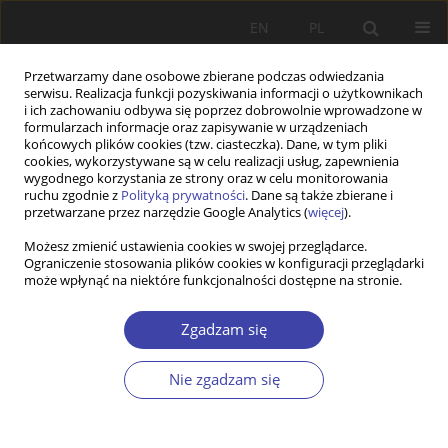
EN
PL
Przetwarzamy dane osobowe zbierane podczas odwiedzania
serwisu. Realizacja funkcji pozyskiwania informacji o użytkownikach
i ich zachowaniu odbywa się poprzez dobrowolnie wprowadzone w
formularzach informacje oraz zapisywanie w urządzeniach
końcowych plików cookies (tzw. ciasteczka). Dane, w tym pliki
cookies, wykorzystywane są w celu realizacji usług, zapewnienia
Słowo kluczowe
zmiana
wygodnego korzystania ze strony oraz w celu monitorowania
ruchu zgodnie z
Polityką prywatności
. Dane są także zbierane i
społeczna
przetwarzane przez narzędzie Google Analytics (
więcej
).
Możesz zmienić ustawienia cookies w swojej przeglądarce.
Ograniczenie stosowania plików cookies w konfiguracji przeglądarki
STUDIA
może wpłynąć na niektóre funkcjonalności dostępne na stronie.
Mężczyźni a praca socjalna – analiza wybranych
problemów
Zgadzam się
Lucjan Miś
Nie zgadzam się
Problemy Polityki Społecznej 2014;27:109-125
Statystyki
Streszczenie
Artykuł
(PDF)