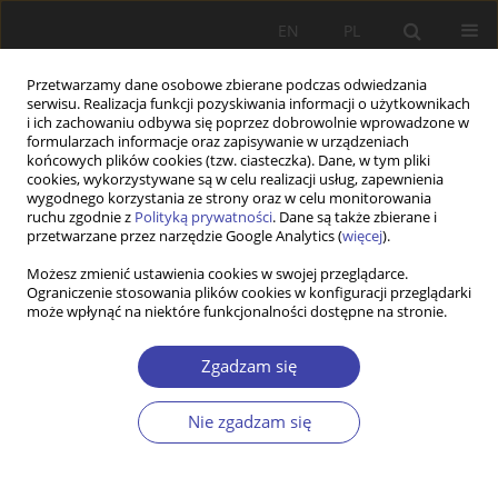
EN
PL
Przetwarzamy dane osobowe zbierane podczas odwiedzania
serwisu. Realizacja funkcji pozyskiwania informacji o użytkownikach
i ich zachowaniu odbywa się poprzez dobrowolnie wprowadzone w
formularzach informacje oraz zapisywanie w urządzeniach
końcowych plików cookies (tzw. ciasteczka). Dane, w tym pliki
cookies, wykorzystywane są w celu realizacji usług, zapewnienia
Słowo kluczowe
studenci z
wygodnego korzystania ze strony oraz w celu monitorowania
ruchu zgodnie z
Polityką prywatności
. Dane są także zbierane i
Ukrainy
przetwarzane przez narzędzie Google Analytics (
więcej
).
Możesz zmienić ustawienia cookies w swojej przeglądarce.
Ograniczenie stosowania plików cookies w konfiguracji przeglądarki
Z WARSZTATÓW BADAWCZYCH
może wpłynąć na niektóre funkcjonalności dostępne na stronie.
Ukraińscy absolwenci polskich uczelni:
przechodzenie ze studiów na rynek pracy w
Zgadzam się
kontekście samozatrudnienia
Nie zgadzam się
Katarzyna Andrejuk
,
Andriy Korniychuk
Problemy Polityki Społecznej 2018;40:121-140
Statystyki