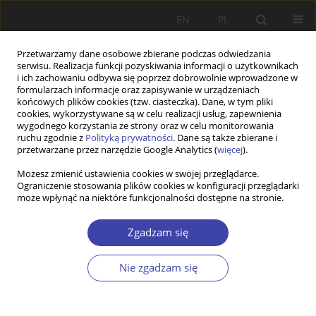
EN
PL
Przetwarzamy dane osobowe zbierane podczas odwiedzania
serwisu. Realizacja funkcji pozyskiwania informacji o użytkownikach
i ich zachowaniu odbywa się poprzez dobrowolnie wprowadzone w
formularzach informacje oraz zapisywanie w urządzeniach
końcowych plików cookies (tzw. ciasteczka). Dane, w tym pliki
cookies, wykorzystywane są w celu realizacji usług, zapewnienia
Słowo kluczowe
relationality
wygodnego korzystania ze strony oraz w celu monitorowania
ruchu zgodnie z
Polityką prywatności
. Dane są także zbierane i
przetwarzane przez narzędzie Google Analytics (
więcej
).
Refugee and forced migrants are not welcome in
Możesz zmienić ustawienia cookies w swojej przeglądarce.
Ograniczenie stosowania plików cookies w konfiguracji przeglądarki
Europe’s diminished welfare states
może wpłynąć na niektóre funkcjonalności dostępne na stronie.
Marianna Fotaki
Zgadzam się
Problemy Polityki Społecznej 2020;48:53-72
DOI
:
https://doi.org/10.31971/16401808.48.1.2020.4
Statystyki
Nie zgadzam się
Streszczenie
Artykuł
(PDF)