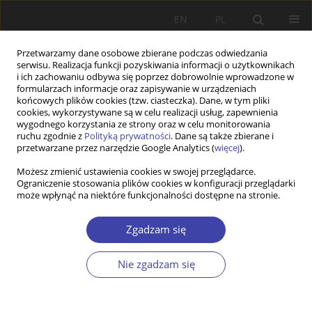
EN
PL
Przetwarzamy dane osobowe zbierane podczas odwiedzania
serwisu. Realizacja funkcji pozyskiwania informacji o użytkownikach
i ich zachowaniu odbywa się poprzez dobrowolnie wprowadzone w
formularzach informacje oraz zapisywanie w urządzeniach
końcowych plików cookies (tzw. ciasteczka). Dane, w tym pliki
cookies, wykorzystywane są w celu realizacji usług, zapewnienia
Słowo kluczowe
prywatyzacja
wygodnego korzystania ze strony oraz w celu monitorowania
ruchu zgodnie z
Polityką prywatności
. Dane są także zbierane i
popytowa
przetwarzane przez narzędzie Google Analytics (
więcej
).
Możesz zmienić ustawienia cookies w swojej przeglądarce.
Ograniczenie stosowania plików cookies w konfiguracji przeglądarki
Z WARSZTATÓW BADAWCZYCH
może wpłynąć na niektóre funkcjonalności dostępne na stronie.
Usługi opieki i edukacji przedszkolnej w Polsce.
Pytania o rolę organizacji non profit w
Zgadzam się
budowaniu spójności społecznej
Nie zgadzam się
Anna Ciepielewska-Kowalik
Problemy Polityki Społecznej 2014;24:63-80
Statystyki