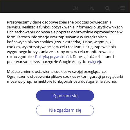
EN
PL
Przetwarzamy dane osobowe zbierane podczas odwiedzania
serwisu. Realizacja funkcji pozyskiwania informacji o użytkownikach
i ich zachowaniu odbywa się poprzez dobrowolnie wprowadzone w
formularzach informacje oraz zapisywanie w urządzeniach
końcowych plików cookies (tzw. ciasteczka). Dane, w tym pliki
cookies, wykorzystywane są w celu realizacji usług, zapewnienia
Słowo kluczowe
programy
wygodnego korzystania ze strony oraz w celu monitorowania
ruchu zgodnie z
Polityką prywatności
. Dane są także zbierane i
emerytalne
przetwarzane przez narzędzie Google Analytics (
więcej
).
Możesz zmienić ustawienia cookies w swojej przeglądarce.
Ograniczenie stosowania plików cookies w konfiguracji przeglądarki
Z WARSZTATÓW BADAWCZYCH
może wpłynąć na niektóre funkcjonalności dostępne na stronie.
Potrzeby, możliwości i problemy ewaluacji
dodatkowych planów emerytalnych z punktu
Zgadzam się
widzenia indywidualnego odbiorcy
Nie zgadzam się
Joanna Rutecka-Góra
Problemy Polityki Społecznej 2019;44:101-115
DOI
:
https://doi.org/10.31971/16401808.44.1.2019.101115