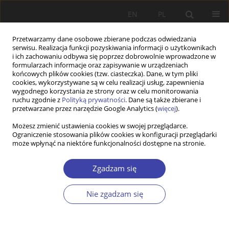
EN
PL
Przetwarzamy dane osobowe zbierane podczas odwiedzania
serwisu. Realizacja funkcji pozyskiwania informacji o użytkownikach
i ich zachowaniu odbywa się poprzez dobrowolnie wprowadzone w
formularzach informacje oraz zapisywanie w urządzeniach
końcowych plików cookies (tzw. ciasteczka). Dane, w tym pliki
cookies, wykorzystywane są w celu realizacji usług, zapewnienia
Słowo kluczowe
prognozowanie
wygodnego korzystania ze strony oraz w celu monitorowania
ruchu zgodnie z
Polityką prywatności
. Dane są także zbierane i
rynku pracy
przetwarzane przez narzędzie Google Analytics (
więcej
).
Możesz zmienić ustawienia cookies w swojej przeglądarce.
Ograniczenie stosowania plików cookies w konfiguracji przeglądarki
Z WARSZTATÓW BADAWCZYCH
może wpłynąć na niektóre funkcjonalności dostępne na stronie.
Zmiany w strukturze zawodowej w Polsce do
2022 roku — czy rynek pracy podąża w kierunku
Zgadzam się
polaryzacji?
Nie zgadzam się
Łukasz Arendt
,
Artur Gajdos
Problemy Polityki Społecznej 2018;42:71-94
Statystyki