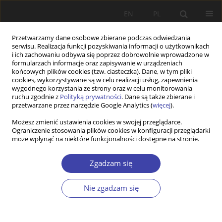
EN
PL
Przetwarzamy dane osobowe zbierane podczas odwiedzania
serwisu. Realizacja funkcji pozyskiwania informacji o użytkownikach
i ich zachowaniu odbywa się poprzez dobrowolnie wprowadzone w
formularzach informacje oraz zapisywanie w urządzeniach
końcowych plików cookies (tzw. ciasteczka). Dane, w tym pliki
cookies, wykorzystywane są w celu realizacji usług, zapewnienia
Słowo kluczowe
pracownicy
wygodnego korzystania ze strony oraz w celu monitorowania
ruchu zgodnie z
Polityką prywatności
. Dane są także zbierane i
tymczasowi
przetwarzane przez narzędzie Google Analytics (
więcej
).
Możesz zmienić ustawienia cookies w swojej przeglądarce.
Ograniczenie stosowania plików cookies w konfiguracji przeglądarki
STUDIA
może wpłynąć na niektóre funkcjonalności dostępne na stronie.
Nadzieja pracowników na poprawę własnej
sytuacji na rynku pracy w konfrontacji z realiami
Zgadzam się
pracy tymczasowej
Nie zgadzam się
Bogusława Urbaniak
Problemy Polityki Społecznej 2015;30:15-28
Statystyki