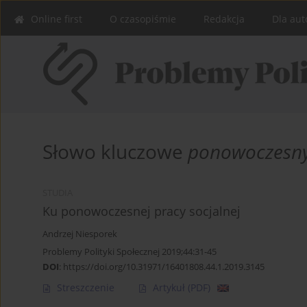
Online first
O czasopiśmie
Redakcja
Dla aut
Słowo kluczowe
ponowoczesn
STUDIA
Ku ponowoczesnej pracy socjalnej
Andrzej Niesporek
Problemy Polityki Społecznej 2019;44:31-45
DOI
:
https://doi.org/10.31971/16401808.44.1.2019.3145
Streszczenie
Artykuł
(PDF)