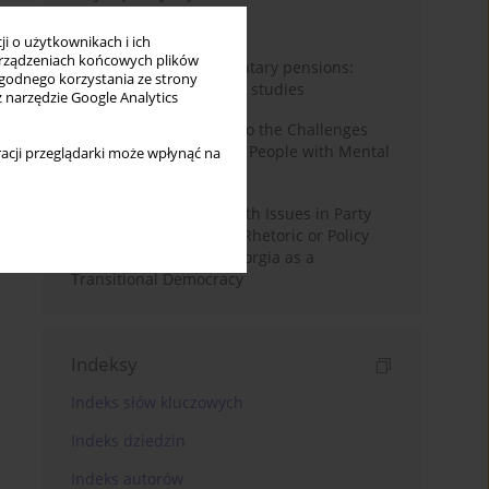
Miesiąc
Rok
i o użytkownikach i ich
rządzeniach końcowych plików
Auto-enrolment in voluntary pensions:
wygodnego korzystania ze strony
Comparative OECD case studies
z narzędzie Google Analytics
Bibliometric Insights into the Challenges
and Needs of Homeless People with Mental
acji przeglądarki może wpłynąć na
Disorders
The Politicisation of Youth Issues in Party
Programmes: Symbolic Rhetoric or Policy
Priority? The Case of Georgia as a
Transitional Democracy
Indeksy
Indeks słów kluczowych
Indeks dziedzin
Indeks autorów