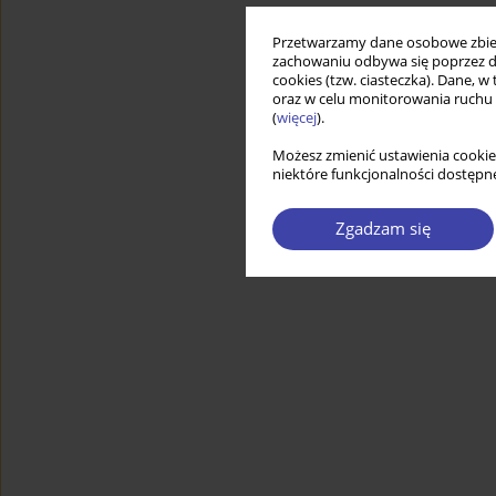
Przetwarzamy dane osobowe zbiera
zachowaniu odbywa się poprzez d
cookies (tzw. ciasteczka). Dane, w
oraz w celu monitorowania ruchu
(
więcej
).
Możesz zmienić ustawienia cookie
niektóre funkcjonalności dostępne
Zgadzam się