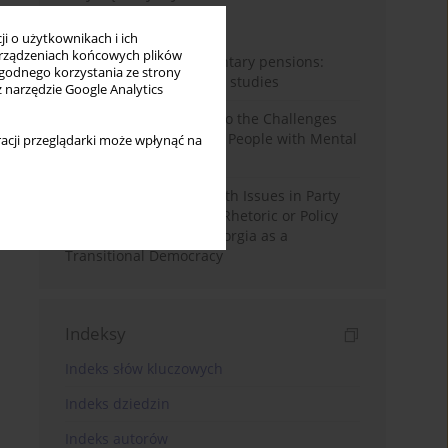
Miesiąc
Rok
i o użytkownikach i ich
rządzeniach końcowych plików
Auto-enrolment in voluntary pensions:
wygodnego korzystania ze strony
Comparative OECD case studies
z narzędzie Google Analytics
Bibliometric Insights into the Challenges
and Needs of Homeless People with Mental
acji przeglądarki może wpłynąć na
Disorders
The Politicisation of Youth Issues in Party
Programmes: Symbolic Rhetoric or Policy
Priority? The Case of Georgia as a
Transitional Democracy
Indeksy
Indeks słów kluczowych
Indeks dziedzin
Indeks autorów