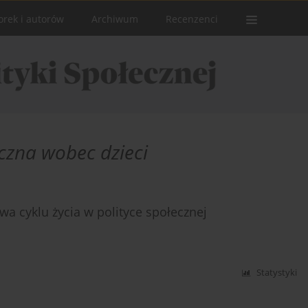
orek i autorów
Archiwum
Recenzenci
eczna wobec dzieci
wa cyklu życia w polityce społecznej
Statystyki