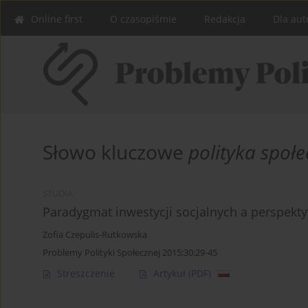
Online first
O czasopiśmie
Redakcja
Dla aut
Słowo kluczowe
polityka społ
STUDIA
Paradygmat inwestycji socjalnych a perspekty
Zofia Czepulis-Rutkowska
Problemy Polityki Społecznej 2015;30:29-45
Streszczenie
Artykuł
(PDF)