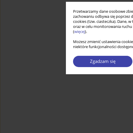
Przetwarzamy dane osobowe zbiera
zachowaniu odbywa się poprzez d
cookies (tzw. ciasteczka). Dane, w
oraz w celu monitorowania ruchu
(
więcej
).
Możesz zmienić ustawienia cookie
niektóre funkcjonalności dostępne
Zgadzam się