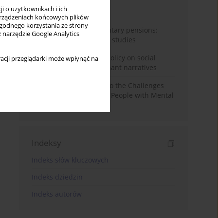
i o użytkownikach i ich
Miesiąc
Rok
rządzeniach końcowych plików
wygodnego korzystania ze strony
Auto-enrolment in voluntary pensions:
z narzędzie Google Analytics
Comparative OECD case studies
Delegitimizing climate policy on social
acji przeglądarki może wpłynąć na
media platforms: Dominant narratives
Bibliometric Insights into the Challenges
and Needs of Homeless People with Mental
Disorders
Indeksy
Indeks słów kluczowych
Indeks dziedzin
Indeks autorów