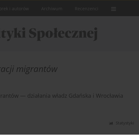
orek i autorów
Archiwum
Recenzenci
racji migrantów
migrantów — działania władz Gdańska i Wrocławia
Statystyki