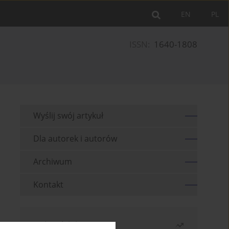
EN
PL
ISSN:
1640-1808
Wyślij swój artykuł
Dla autorek i autorów
Archiwum
Kontakt
Najczęściej czytane