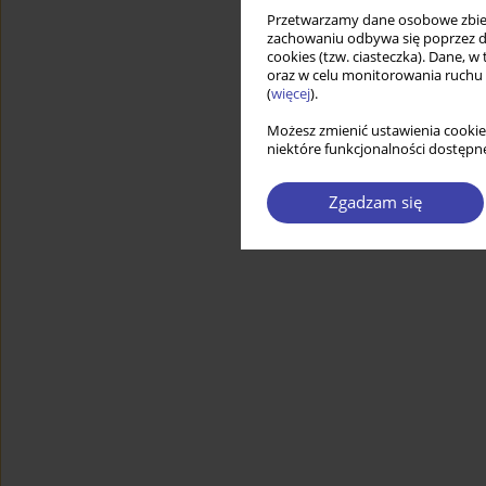
Przetwarzamy dane osobowe zbiera
zachowaniu odbywa się poprzez d
cookies (tzw. ciasteczka). Dane, w
oraz w celu monitorowania ruchu
(
więcej
).
Możesz zmienić ustawienia cookie
niektóre funkcjonalności dostępne
Zgadzam się