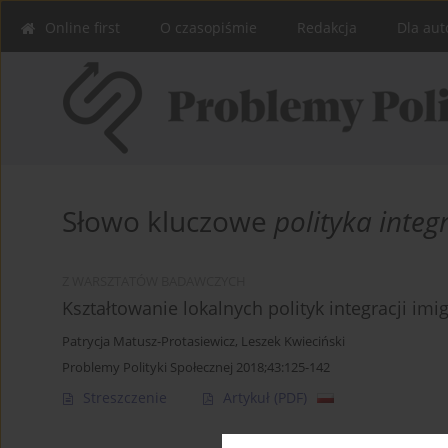
Online first
O czasopiśmie
Redakcja
Dla aut
Słowo kluczowe
polityka integ
Z WARSZTATÓW BADAWCZYCH
Kształtowanie lokalnych polityk integracji i
Patrycja Matusz-Protasiewicz
,
Leszek Kwieciński
Problemy Polityki Społecznej 2018;43:125-142
Streszczenie
Artykuł
(PDF)