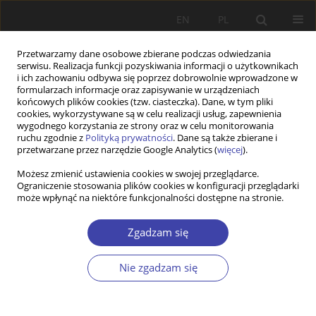
EN
PL
Przetwarzamy dane osobowe zbierane podczas odwiedzania
serwisu. Realizacja funkcji pozyskiwania informacji o użytkownikach
i ich zachowaniu odbywa się poprzez dobrowolnie wprowadzone w
formularzach informacje oraz zapisywanie w urządzeniach
końcowych plików cookies (tzw. ciasteczka). Dane, w tym pliki
cookies, wykorzystywane są w celu realizacji usług, zapewnienia
Słowo kluczowe
polityka
wygodnego korzystania ze strony oraz w celu monitorowania
ruchu zgodnie z
Polityką prywatności
. Dane są także zbierane i
aktywizacji
przetwarzane przez narzędzie Google Analytics (
więcej
).
Możesz zmienić ustawienia cookies w swojej przeglądarce.
Ograniczenie stosowania plików cookies w konfiguracji przeglądarki
STUDIA
może wpłynąć na niektóre funkcjonalności dostępne na stronie.
Polityka aktywizacji w praktyce działania pola
pomocowego Powiatowego Urzędu Pracy.
Zgadzam się
(Auto)etnograficzne studium krytyczne przypadku
Nie zgadzam się
Michał Mielczarek
Problemy Polityki Społecznej 2017;37:139-155
Statystyki