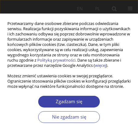
EN
PL
Przetwarzamy dane osobowe zbierane podczas odwiedzania
serwisu. Realizacja funkcji pozyskiwania informacji o użytkownikach
i ich zachowaniu odbywa się poprzez dobrowolnie wprowadzone w
formularzach informacje oraz zapisywanie w urządzeniach
końcowych plików cookies (tzw. ciasteczka). Dane, w tym pliki
cookies, wykorzystywane są w celu realizacji usług, zapewnienia
Słowo kluczowe
płodność
wygodnego korzystania ze strony oraz w celu monitorowania
ruchu zgodnie z
Polityką prywatności
. Dane są także zbierane i
przetwarzane przez narzędzie Google Analytics (
więcej
).
Z WARSZTATÓW BADAWCZYCH
Możesz zmienić ustawienia cookies w swojej przeglądarce.
Ocena zasadności założeń reformy urlopów i
Ograniczenie stosowania plików cookies w konfiguracji przeglądarki
zasiłków związanych z opieką nad małym
może wpłynąć na niektóre funkcjonalności dostępne na stronie.
dzieckiem
Zgadzam się
Anna Kurowska
Problemy Polityki Społecznej 2013;21:155-170
Nie zgadzam się
Statystyki
Streszczenie
Artykuł
(PDF)