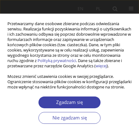
EN
PL
Przetwarzamy dane osobowe zbierane podczas odwiedzania
serwisu. Realizacja funkcji pozyskiwania informacji o użytkownikach
i ich zachowaniu odbywa się poprzez dobrowolnie wprowadzone w
formularzach informacje oraz zapisywanie w urządzeniach
końcowych plików cookies (tzw. ciasteczka). Dane, w tym pliki
cookies, wykorzystywane są w celu realizacji usług, zapewnienia
Słowo kluczowe
nowe ryzyka
wygodnego korzystania ze strony oraz w celu monitorowania
ruchu zgodnie z
Polityką prywatności
. Dane są także zbierane i
socjalne
przetwarzane przez narzędzie Google Analytics (
więcej
).
Możesz zmienić ustawienia cookies w swojej przeglądarce.
Ograniczenie stosowania plików cookies w konfiguracji przeglądarki
STUDIA
może wpłynąć na niektóre funkcjonalności dostępne na stronie.
Paradygmat inwestycji socjalnych a perspektywa
cyklu życia w polityce społecznej
Zgadzam się
Zofia Czepulis-Rutkowska
Nie zgadzam się
Problemy Polityki Społecznej 2015;30:29-45
Statystyki
Streszczenie
Artykuł
(PDF)