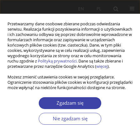
EN
PL
Przetwarzamy dane osobowe zbierane podczas odwiedzania
serwisu. Realizacja funkcji pozyskiwania informacji o użytkownikach
i ich zachowaniu odbywa się poprzez dobrowolnie wprowadzone w
formularzach informacje oraz zapisywanie w urządzeniach
końcowych plików cookies (tzw. ciasteczka). Dane, w tym pliki
cookies, wykorzystywane są w celu realizacji usług, zapewnienia
Słowo kluczowe
wygodnego korzystania ze strony oraz w celu monitorowania
ruchu zgodnie z
Polityką prywatności
. Dane są także zbierane i
niesamodzielność
przetwarzane przez narzędzie Google Analytics (
więcej
).
Możesz zmienić ustawienia cookies w swojej przeglądarce.
Ograniczenie stosowania plików cookies w konfiguracji przeglądarki
STUDIA
może wpłynąć na niektóre funkcjonalności dostępne na stronie.
Prawo rodzin opiekujących się niesamodzielnymi
bliskimi do zabezpieczenia socjalnego — szanse i
Zgadzam się
bariery jego realizacji
Nie zgadzam się
Rafał Bakalarczyk
Problemy Polityki Społecznej 2018;40:13-35
Statystyki