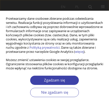
EN
PL
Przetwarzamy dane osobowe zbierane podczas odwiedzania
serwisu. Realizacja funkcji pozyskiwania informacji o użytkownikach
i ich zachowaniu odbywa się poprzez dobrowolnie wprowadzone w
formularzach informacje oraz zapisywanie w urządzeniach
końcowych plików cookies (tzw. ciasteczka). Dane, w tym pliki
cookies, wykorzystywane są w celu realizacji usług, zapewnienia
Słowo kluczowe
neopozytywizm
wygodnego korzystania ze strony oraz w celu monitorowania
ruchu zgodnie z
Polityką prywatności
. Dane są także zbierane i
przetwarzane przez narzędzie Google Analytics (
więcej
).
STUDIA
Możesz zmienić ustawienia cookies w swojej przeglądarce.
Ograniczenie stosowania plików cookies w konfiguracji przeglądarki
O kłopotach teoretyczno-metodologicznego
może wpłynąć na niektóre funkcjonalności dostępne na stronie.
pogranicza w naukach społecznych
Aleksander Lipski
Zgadzam się
Problemy Polityki Społecznej 2013;22:65-81
Statystyki
Nie zgadzam się
Streszczenie
Artykuł
(PDF)