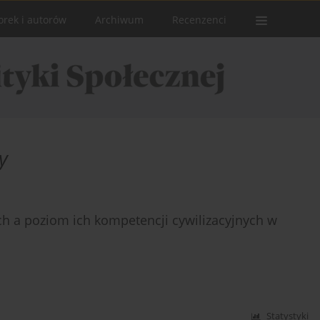
orek i autorów
Archiwum
Recenzenci
y
h a poziom ich kompetencji cywilizacyjnych w
Statystyki