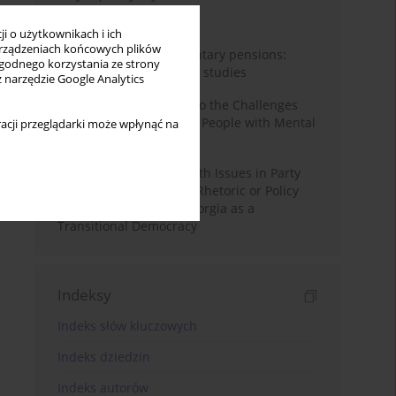
Miesiąc
Rok
i o użytkownikach i ich
rządzeniach końcowych plików
Auto-enrolment in voluntary pensions:
wygodnego korzystania ze strony
Comparative OECD case studies
z narzędzie Google Analytics
Bibliometric Insights into the Challenges
and Needs of Homeless People with Mental
acji przeglądarki może wpłynąć na
Disorders
The Politicisation of Youth Issues in Party
Programmes: Symbolic Rhetoric or Policy
Priority? The Case of Georgia as a
Transitional Democracy
Indeksy
Indeks słów kluczowych
Indeks dziedzin
Indeks autorów