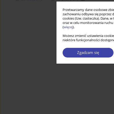
Przetwarzamy dane osobowe zbiera
zachowaniu odbywa się poprzez d
cookies (tzw. ciasteczka). Dane, w
oraz w celu monitorowania ruchu
(
więcej
).
Możesz zmienić ustawienia cookie
niektóre funkcjonalności dostępne
Zgadzam się