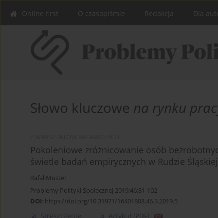
Online first
O czasopiśmie
Redakcja
Dla aut
Słowo kluczowe
na rynku prac
Z WARSZTATÓW BADAWCZYCH
Pokoleniowe zróżnicowanie osób bezrobotnyc
świetle badań empirycznych w Rudzie Śląskiej
Rafał Muster
Problemy Polityki Społecznej 2019;46:81-102
DOI
:
https://doi.org/10.31971/16401808.46.3.2019.5
Streszczenie
Artykuł
(PDF)