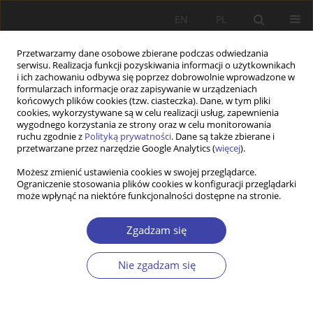
EN
PL
Przetwarzamy dane osobowe zbierane podczas odwiedzania
serwisu. Realizacja funkcji pozyskiwania informacji o użytkownikach
i ich zachowaniu odbywa się poprzez dobrowolnie wprowadzone w
formularzach informacje oraz zapisywanie w urządzeniach
końcowych plików cookies (tzw. ciasteczka). Dane, w tym pliki
cookies, wykorzystywane są w celu realizacji usług, zapewnienia
Słowo kluczowe
model opieki
wygodnego korzystania ze strony oraz w celu monitorowania
ruchu zgodnie z
Polityką prywatności
. Dane są także zbierane i
zdrowotnej
przetwarzane przez narzędzie Google Analytics (
więcej
).
Możesz zmienić ustawienia cookies w swojej przeglądarce.
Ograniczenie stosowania plików cookies w konfiguracji przeglądarki
STUDIA
może wpłynąć na niektóre funkcjonalności dostępne na stronie.
Opieka zdrowotna w wybranych krajach
islamskich: badanie struktury wydatków na
Zgadzam się
opiekę zdrowotną
Nie zgadzam się
Fabio Coriolano
Problemy Polityki Społecznej 2019;46:61-77
DOI
:
https://doi.org/10.31971/16401808.46.3.2019.4